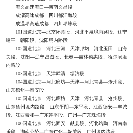
海文高速海口—海南文昌段
成灌高速成都—四川都江堰段
成温邛高速成都—四川邛崃段
101国道北京—北京怀柔段、河北平泉境内路段、辽宁
建平—朝阳段、沈阳境内路段
102国道北京—河北三河—天津邦均—河北玉田—山海
关段、沈阳—辽宁昌图段、长春—吉林德惠段、哈尔滨境
内路段
103国道北京—天津武清—塘沽段
104国道北京—河北廊坊—天津—河北青县—沧州段、
山东德州—泰安段
105国道北京—河北廊坊—天津—河北青县—沧州段、
山东德州境内路段、山东平阴—东平段、江西德安—丰城
段、江西泰和—广东连平段、广州—广东珠海段
106国道北京—河北固安—献县段、河北馆陶—河南南
乐段、湖南茶陵—广东仁化—韶关段、广州境内路段