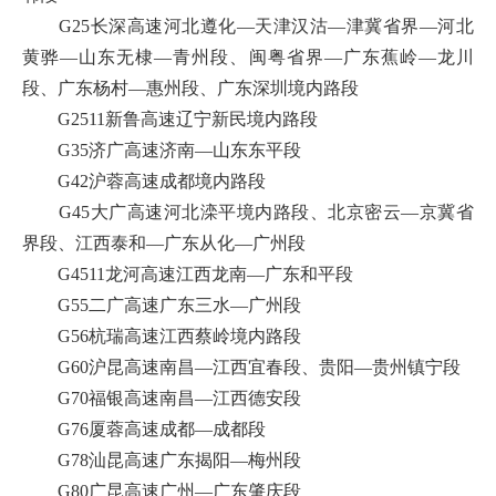
G25长深高速河北遵化—天津汉沽—津冀省界—河北
黄骅—山东无棣—青州段、闽粤省界—广东蕉岭—龙川
段、广东杨村—惠州段、广东深圳境内路段
G2511新鲁高速辽宁新民境内路段
G35济广高速济南—山东东平段
G42沪蓉高速成都境内路段
G45大广高速河北滦平境内路段、北京密云—京冀省
界段、江西泰和—广东从化—广州段
G4511龙河高速江西龙南—广东和平段
G55二广高速广东三水—广州段
G56杭瑞高速江西蔡岭境内路段
G60沪昆高速南昌—江西宜春段、贵阳—贵州镇宁段
G70福银高速南昌—江西德安段
G76厦蓉高速成都—成都段
G78汕昆高速广东揭阳—梅州段
G80广昆高速广州—广东肇庆段