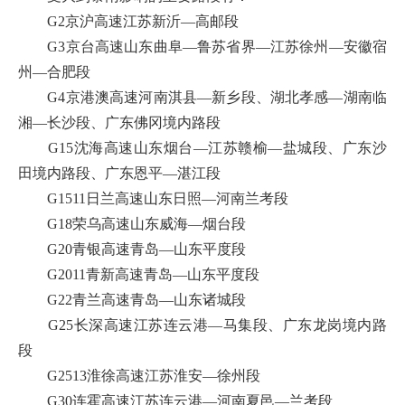
G2京沪高速江苏新沂—高邮段
G3京台高速山东曲阜—鲁苏省界—江苏徐州—安徽宿
州—合肥段
G4京港澳高速河南淇县—新乡段、湖北孝感—湖南临
湘—长沙段、广东佛冈境内路段
G15沈海高速山东烟台—江苏赣榆—盐城段、广东沙
田境内路段、广东恩平—湛江段
G1511日兰高速山东日照—河南兰考段
G18荣乌高速山东威海—烟台段
G20青银高速青岛—山东平度段
G2011青新高速青岛—山东平度段
G22青兰高速青岛—山东诸城段
G25长深高速江苏连云港—马集段、广东龙岗境内路
段
G2513淮徐高速江苏淮安—徐州段
G30连霍高速江苏连云港—河南夏邑—兰考段