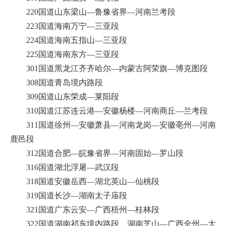
220国道山东梁山—鲁豫省界—河南兰考段
223国道海南万宁—三亚段
224国道海南五指山—三亚段
225国道海南东方—三亚段
301国道黑龙江齐齐哈尔—内蒙古阿荣旗—博克图段
308国道青岛境内路段
309国道山东荣成—莱阳段
310国道江苏连云港—安徽杨楼—河南商丘—兰考段
311国道徐州—安徽萧县—河南龙岗—安徽亳州—河南
鹿邑段
312国道合肥—皖豫省界—河南固始—罗山段
316国道湖北浮屠—武汉段
318国道安徽岳西—湖北英山—仙桃段
319国道长沙—湖南太子庙段
321国道广东云安—广西梧州—桂林段
322国道湖南祁东境内路段、湖南芝山—广西全州—大