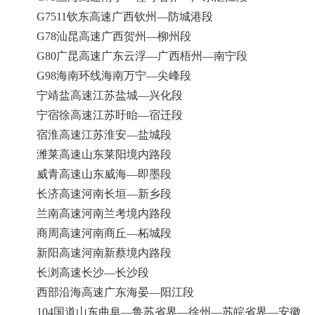
G7511钦东高速广西钦州—防城港段
G78汕昆高速广西贺州—柳州段
G80广昆高速广东云浮—广西梧州—南宁段
G98海南环线海南万宁—尖峰段
宁靖盐高速江苏盐城—兴化段
宁宿徐高速江苏盱眙—宿迁段
宿淮高速江苏淮安—盐城段
潍莱高速山东莱阳境内路段
威青高速山东威海—即墨段
长济高速河南长垣—新乡段
兰南高速河南兰考境内路段
商周高速河南商丘—柘城段
新阳高速河南新蔡境内路段
长浏高速长沙—长沙段
西部沿海高速广东海晏—阳江段
104国道山东曲阜—鲁苏省界—徐州—苏皖省界—安徽