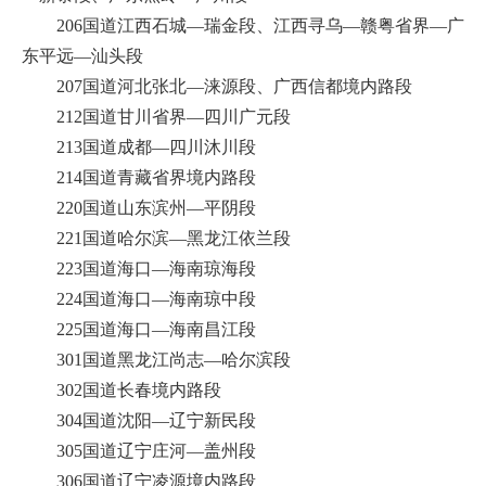
206国道江西石城—瑞金段、江西寻乌—赣粤省界—广
东平远—汕头段
207国道河北张北—涞源段、广西信都境内路段
212国道甘川省界—四川广元段
213国道成都—四川沐川段
214国道青藏省界境内路段
220国道山东滨州—平阴段
221国道哈尔滨—黑龙江依兰段
223国道海口—海南琼海段
224国道海口—海南琼中段
225国道海口—海南昌江段
301国道黑龙江尚志—哈尔滨段
302国道长春境内路段
304国道沈阳—辽宁新民段
305国道辽宁庄河—盖州段
306国道辽宁凌源境内路段