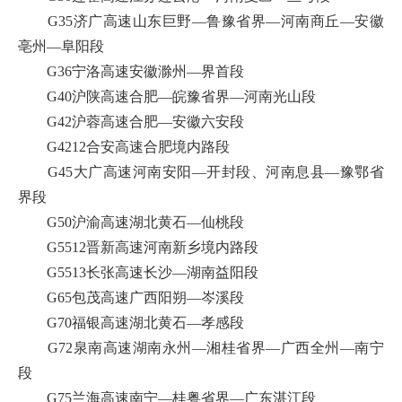
G35济广高速山东巨野—鲁豫省界—河南商丘—安徽
亳州—阜阳段
G36宁洛高速安徽滁州—界首段
G40沪陕高速合肥—皖豫省界—河南光山段
G42沪蓉高速合肥—安徽六安段
G4212合安高速合肥境内路段
G45大广高速河南安阳—开封段、河南息县—豫鄂省
界段
G50沪渝高速湖北黄石—仙桃段
G5512晋新高速河南新乡境内路段
G5513长张高速长沙—湖南益阳段
G65包茂高速广西阳朔—岑溪段
G70福银高速湖北黄石—孝感段
G72泉南高速湖南永州—湘桂省界—广西全州—南宁
段
G75兰海高速南宁—桂粤省界—广东湛江段