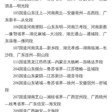
泗县—明光段
105国道山东汶上—河南商丘—安徽亳州—岳西段、广
东新丰—从化段
106国道河南濮阳—山东东明—河南兰考段、河南新蔡
—豫鄂省界—湖北麻城—大冶段、湖北通山—通城段、广
东庙墩—佛冈段
107国道河南淇县—新乡段、湖北孝感—湖南临湘—长
沙段、广东连州—阳山段
111国道黑龙江昂昂溪—内蒙古大杨树—加格达齐段
204国道山东烟台—鲁苏省界—江苏赣榆—盐城段
205国道山东蒙阴—江苏新沂—观音寺段
206国道山东诸城—鲁苏省界—徐州—安徽宿州—舒城
段
207国道湖南芝山—湘桂省界—广西贺州段、广西梧州
—桂粤省界—广东信宜—海安段
209国道广西融安—北海段