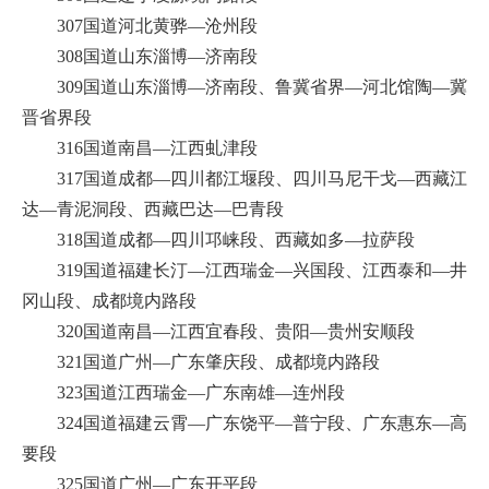
307国道河北黄骅—沧州段
308国道山东淄博—济南段
309国道山东淄博—济南段、鲁冀省界—河北馆陶—冀
晋省界段
316国道南昌—江西虬津段
317国道成都—四川都江堰段、四川马尼干戈—西藏江
达—青泥洞段、西藏巴达—巴青段
318国道成都—四川邛崃段、西藏如多—拉萨段
319国道福建长汀—江西瑞金—兴国段、江西泰和—井
冈山段、成都境内路段
320国道南昌—江西宜春段、贵阳—贵州安顺段
321国道广州—广东肇庆段、成都境内路段
323国道江西瑞金—广东南雄—连州段
324国道福建云霄—广东饶平—普宁段、广东惠东—高
要段
325国道广州—广东开平段