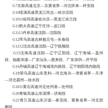
G7京新高速北京—京冀省界—河北怀来—怀安段
G10绥满高速黑龙江尚志—哈尔滨段
G1011哈同高速哈尔滨—黑龙江依兰段
G11鹤大高速辽宁庄河—皮口段
G1113丹阜高速沈阳—沈阳段
G12珲乌高速吉林魁元屯—长春段
G1212沈吉高速沈阳—辽宁抚顺段
G15沈海高速沈阳—辽宁辽阳段、辽宁海城—盖州
段、福建漳浦—广东汕头—惠来段、广东深圳—开平段
G16丹锡高速辽宁海城境内路段、辽宁朝阳境内路段
G18荣乌高速山东垦利—河北海兴—津冀省界—天津
—河北霸州—徐水段
G1811黄石高速河北沧州港—沧州段
G20青银高速山东淄博—济南段
G22青兰高速山东沂源—泰安段、冀鲁省界—河北邯
郸段