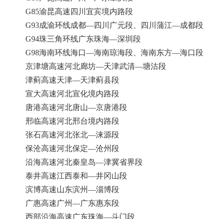
G85渝昆高速四川宜宾境内路段
G93成渝环线成都—四川广元段、四川蒲江—成都段
G94珠三角环线广东珠海—深圳段
G98海南环线海口—海南琼海段、海南东方—海口段
京津塘高速河北廊坊—天津武清—塘沽段
津蓟高速天津—天津蓟县段
宣大高速河北宣化境内路段
唐港高速河北唐山—京唐港段
邢临高速河北邢台境内路段
张石高速河北张北—涞源段
保沧高速河北保定—沧州段
沿海高速河北秦皇岛—津冀省界段
泰井高速江西泰和—井冈山段
滨博高速山东滨州—淄博段
广惠高速广州—广东惠东段
西部沿海高速广东珠海—斗门段