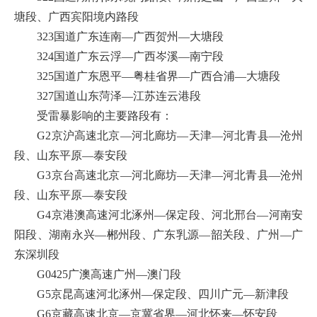
塘段、广西宾阳境内路段
323国道广东连南—广西贺州—大塘段
324国道广东云浮—广西岑溪—南宁段
325国道广东恩平—粤桂省界—广西合浦—大塘段
327国道山东菏泽—江苏连云港段
受雷暴影响的主要路段有：
G2京沪高速北京—河北廊坊—天津—河北青县—沧州
段、山东平原—泰安段
G3京台高速北京—河北廊坊—天津—河北青县—沧州
段、山东平原—泰安段
G4京港澳高速河北涿州—保定段、河北邢台—河南安
阳段、湖南永兴—郴州段、广东乳源—韶关段、广州—广
东深圳段
G0425广澳高速广州—澳门段
G5京昆高速河北涿州—保定段、四川广元—新津段
G6京藏高速北京—京冀省界—河北怀来—怀安段