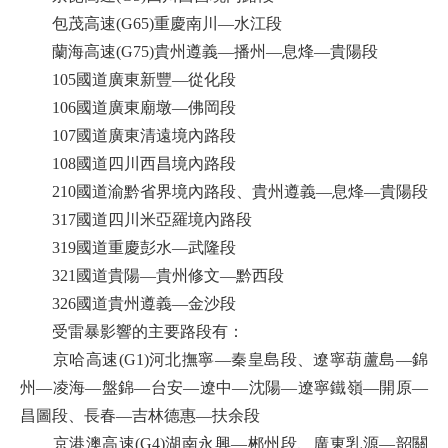
包茂高速(G65)重慶南川—水江段
蘭海高速(G75)貴州遵義—播州—息烽—貴陽段
105國道廣東新豐—從化段
106國道廣東廟墩—佛岡段
107國道廣東清遠境內路段
108國道四川西昌境內路段
210國道渝黔省界境內路段、貴州遵義—息烽—貴陽段
317國道四川米亞羅境內路段
319國道重慶彭水—武隆段
321國道貴陽—貴州修文—黔西段
326國道貴州遵義—金沙段
受雷暴影響的主要路段有：
京哈高速(G1)河北撫寧—秦皇島段、遼寧葫蘆島—錦
州—凌海—盤錦—台安—遼中—沈陽—遼寧鐵嶺—開原—
昌圖段、長春—吉林德惠—扶余段
京港澳高速(G4)湖南永興—郴州段、廣東乳源—韶關