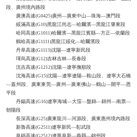
段、廣州境內路段
廣澳高速(G0425)廣州—廣東中山—珠海—澳門段
綏滿高速(G10)黑龍江尚志—哈爾濱—黑龍江肇東段
哈同高速(G1011)哈爾濱—黑龍江賓縣—方正—依蘭段
鶴哈高速(G1111)黑龍江綏化—哈爾濱段
丹阜高速(G1113)沈陽—遼寧新民段
琿烏高速(G12)吉林吉林—長春段
沈吉高速(G1212)沈陽—遼寧撫順段
沈海高速(G15)沈陽—遼寧遼陽—鞍山段、遼寧大石橋
—蓋州段、廣東東莞—廣州—廣東佛山—鶴山—開平—恩
平段
丹錫高速(G16)遼寧海城—大窪—盤錦—錦州—南票—
朝陽段
長深高速(G25)廣東龍川—河源段、廣東惠州境內路段
新魯高速(G2511)遼寧新民—彰武段
阜錦高速(G2512)遼寧阜新—義縣—錦州段