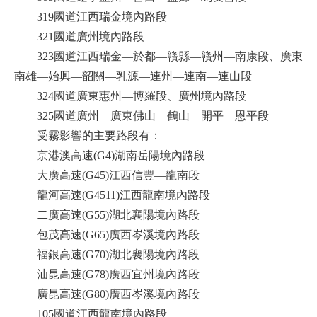
319國道江西瑞金境內路段
321國道廣州境內路段
323國道江西瑞金—於都—贛縣—贛州—南康段、廣東
南雄—始興—韶關—乳源—連州—連南—連山段
324國道廣東惠州—博羅段、廣州境內路段
325國道廣州—廣東佛山—鶴山—開平—恩平段
受霧影響的主要路段有：
京港澳高速(G4)湖南岳陽境內路段
大廣高速(G45)江西信豐—龍南段
龍河高速(G4511)江西龍南境內路段
二廣高速(G55)湖北襄陽境內路段
包茂高速(G65)廣西岑溪境內路段
福銀高速(G70)湖北襄陽境內路段
汕昆高速(G78)廣西宜州境內路段
廣昆高速(G80)廣西岑溪境內路段
105國道江西龍南境內路段