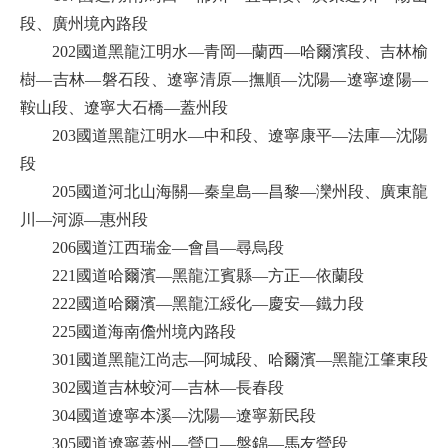
段、廣州境內路段
202國道黑龍江明水—青岡—蘭西—哈爾濱段、吉林榆
樹—吉林—磐石段、遼寧清原—撫順—沈陽—遼寧遼陽—
鞍山段、遼寧大石橋—蓋州段
203國道黑龍江明水—中和段、遼寧康平—法庫—沈陽
段
205國道河北山海關—秦皇島—昌黎—灤州段、廣東龍
川—河源—惠州段
206國道江西瑞金—會昌—尋烏段
221國道哈爾濱—黑龍江賓縣—方正—依蘭段
222國道哈爾濱—黑龍江綏化—慶安—鐵力段
225國道海南儋州境內路段
301國道黑龍江尚志—阿城段、哈爾濱—黑龍江肇東段
302國道吉林蛟河—吉林—長春段
304國道遼寧本溪—沈陽—遼寧新民段
305國道遼寧蓋州—營口—盤錦—馬友營段