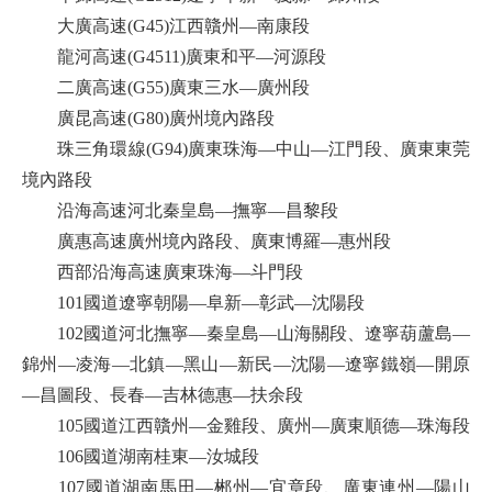
大廣高速(G45)江西贛州—南康段
龍河高速(G4511)廣東和平—河源段
二廣高速(G55)廣東三水—廣州段
廣昆高速(G80)廣州境內路段
珠三角環線(G94)廣東珠海—中山—江門段、廣東東莞
境內路段
沿海高速河北秦皇島—撫寧—昌黎段
廣惠高速廣州境內路段、廣東博羅—惠州段
西部沿海高速廣東珠海—斗門段
101國道遼寧朝陽—阜新—彰武—沈陽段
102國道河北撫寧—秦皇島—山海關段、遼寧葫蘆島—
錦州—凌海—北鎮—黑山—新民—沈陽—遼寧鐵嶺—開原
—昌圖段、長春—吉林德惠—扶余段
105國道江西贛州—金雞段、廣州—廣東順德—珠海段
106國道湖南桂東—汝城段
107國道湖南馬田—郴州—宜章段、廣東連州—陽山