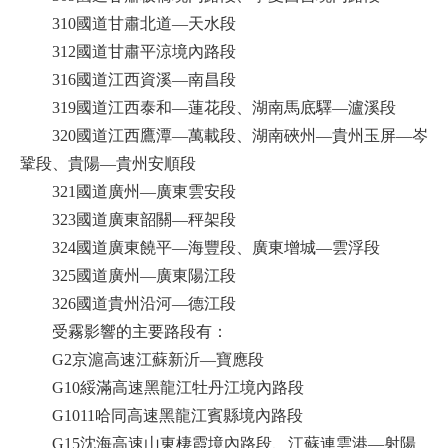
310國道甘肅北道—天水段
312國道甘肅平涼境內路段
316國道江西資溪—南昌段
319國道江西泰和—蓮花段、湖南馬底驛—瀘溪段
320國道江西鷹潭—萬載段、湖南硤州—貴州玉屏—岑
鞏段、貴陽—貴州安順段
321國道廣州—廣東雲安段
323國道廣東韶關—秤架段
324國道廣東饒平—海豐段、廣東增城—雲浮段
325國道廣州—廣東陽江段
326國道貴州沿河—德江段
受霧影響的主要路段有：
G2京滬高速江蘇新沂—寶應段
G10綏滿高速黑龍江牡丹江境內路段
G1011哈同高速黑龍江賓縣境內路段
G15沈海高速山東棲霞境內路段、江蘇連雲港—射陽