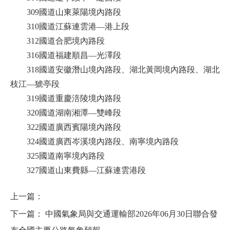
309國道山東萊陽境內路段
310國道江蘇連雲港—港上段
312國道合肥境內路段
316國道福建順昌—光澤段
318國道安徽潛山境內路段、湖北黃岡境內路段、湖北
枝江—猇亭段
319國道重慶涪陵境內路段
320國道湖南湘潭—雙峰段
322國道廣西賓陽境內路段
324國道廣西岑溪境內路段、南寧境內路段
325國道南寧境內路段
327國道山東費縣—江蘇連雲港段
上一篇：
下一篇：
中國氣象局與交通運輸部2026年06月30日聯合發