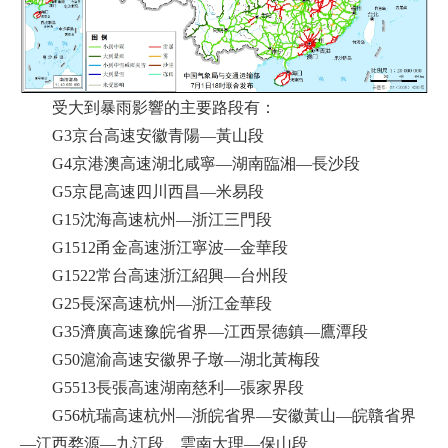
受大到暴雨影響的主要路段有：
G3京台高速安徽青陽—黃山段
G4京港澳高速湖北咸寧—湖南臨湘—長沙段
G5京昆高速四川西昌—米易段
G15沈海高速杭州—浙江三門段
G1512甬金高速浙江寧波—金華段
G1522常台高速浙江紹興—台州段
G25長深高速杭州—浙江金華段
G35濟廣高速豫皖省界—江西景德鎮—鷹潭段
G50滬渝高速安徽界子墩—湖北黃梅段
G5513長張高速湖南慈利—張家界段
G56杭瑞高速杭州—浙皖省界—安徽黃山—皖贛省界
—江西婺源—九江段、雲南大理—保山段