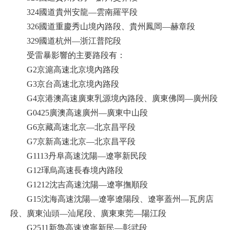
324國道貴州安龍—雲南羅平段
326國道重慶秀山境內路段、貴州鳳岡—赫章段
329國道杭州—浙江普陀段
受雷暴影響的主要路段有：
G2京滬高速北京境內路段
G3京台高速北京境內路段
G4京港澳高速廣東乳源境內路段、廣東佛岡—廣州段
G0425廣澳高速廣州—廣東中山段
G6京藏高速北京—北京昌平段
G7京新高速北京—北京昌平段
G1113丹阜高速沈陽—遼寧新民段
G12琿烏高速長春境內路段
G1212沈吉高速沈陽—遼寧撫順段
G15沈海高速沈陽—遼寧遼陽段、遼寧蓋州—瓦房店
段、廣東汕頭—汕尾段、廣東東莞—陽江段
G2511新魯高速遼寧新民—彰武段