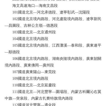
海文高速海口—海南文昌段
101國道北京—河北承德段、遼寧彰武—沈陽段
102國道北京境內路段、河北盧龍境內路段、遼寧新民
—昌圖段、吉林公主嶺—德惠段
103國道北京—北京通州段
104國道北京境內路段
105國道北京境內路段、江西灘溪—泰和段、廣東連平
—順德段
106國道北京境內路段、湖南炎陵境內路段、廣東韶關
境內路段、廣東佛岡—廣州段
107國道廣東陽山—東莞段
109國道北京境內路段
110國道北京—北京延慶段
111國道北京—河北豐寧—圍場段、內蒙古科爾沁右翼
中旗—突泉段、內蒙古扎賚特旗境內路段
112國道河北豐寧—遵化段