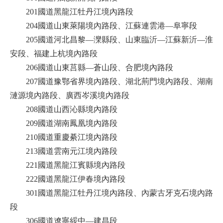
201國道黑龍江牡丹江境內路段
204國道山東萊陽境內路段、江蘇連雲港—阜寧段
205國道河北昌黎—灤縣段、山東臨沂—江蘇新沂—淮
安段、福建上杭境內路段
206國道山東莒縣—蒼山段、合肥境內路段
207國道豫鄂省界境內路段、湖北荊門境內路段、湖南
漣源境內路段、廣西岑溪境內路段
208國道山西沁縣境內路段
209國道湖南鳳凰境內路段
210國道重慶綦江境內路段
213國道雲南元江境內路段
221國道黑龍江賓縣境內路段
222國道黑龍江伊春境內路段
301國道黑龍江牡丹江境內路段、內蒙古牙克石境內路
段
306國道遼寧綏中—建昌段