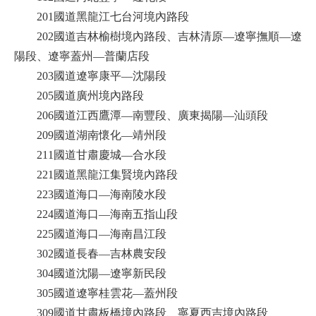
201國道黑龍江七台河境內路段
202國道吉林榆樹境內路段、吉林清原—遼寧撫順—遼
陽段、遼寧蓋州—普蘭店段
203國道遼寧康平—沈陽段
205國道廣州境內路段
206國道江西鷹潭—南豐段、廣東揭陽—汕頭段
209國道湖南懷化—靖州段
211國道甘肅慶城—合水段
221國道黑龍江集賢境內路段
223國道海口—海南陵水段
224國道海口—海南五指山段
225國道海口—海南昌江段
302國道長春—吉林農安段
304國道沈陽—遼寧新民段
305國道遼寧桂雲花—蓋州段
309國道甘肅板橋境內路段、寧夏西吉境內路段