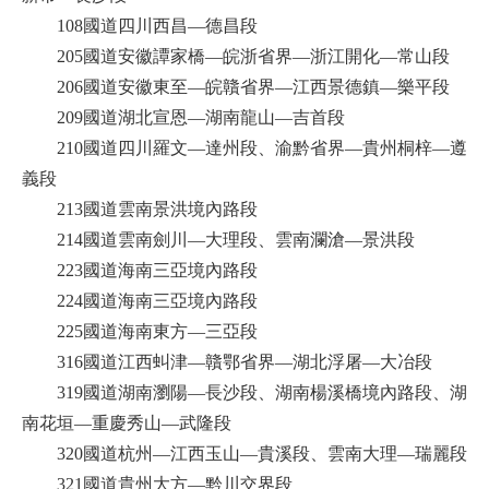
108國道四川西昌—德昌段
205國道安徽譚家橋—皖浙省界—浙江開化—常山段
206國道安徽東至—皖贛省界—江西景德鎮—樂平段
209國道湖北宣恩—湖南龍山—吉首段
210國道四川羅文—達州段、渝黔省界—貴州桐梓—遵
義段
213國道雲南景洪境內路段
214國道雲南劍川—大理段、雲南瀾滄—景洪段
223國道海南三亞境內路段
224國道海南三亞境內路段
225國道海南東方—三亞段
316國道江西虯津—贛鄂省界—湖北浮屠—大冶段
319國道湖南瀏陽—長沙段、湖南楊溪橋境內路段、湖
南花垣—重慶秀山—武隆段
320國道杭州—江西玉山—貴溪段、雲南大理—瑞麗段
321國道貴州大方—黔川交界段