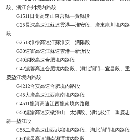
段、浙江台州境內路段
G1511日蘭高速山東莒縣—費縣段
G25長深高速江蘇連雲港—淮安段、廣東龍川境內路
段
G2513淮徐高速江蘇淮安—泗陽段
G30連霍高速江蘇連雲港—新沂段
G40滬陝高速合肥境內路段
G42滬蓉高速合肥境內路段、湖北荊門—宜昌段、重
慶墊江境內路段
G4212合安高速合肥境內路段
G45大廣高速江西龍南境內路段
G4511龍河高速江西龍南境內路段
G50滬渝高速安徽潛山—太湖段、湖北枝江—重慶忠
縣—墊江段
G55二廣高速山西武鄉境內路段、湖北荊門境內路段
G60滬昆高速湖南湘潭境內路段