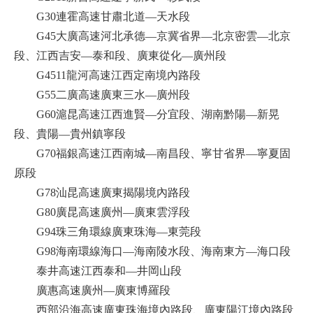
G30連霍高速甘肅北道—天水段
G45大廣高速河北承德—京冀省界—北京密雲—北京
段、江西吉安—泰和段、廣東從化—廣州段
G4511龍河高速江西定南境內路段
G55二廣高速廣東三水—廣州段
G60滬昆高速江西進賢—分宜段、湖南黔陽—新晃
段、貴陽—貴州鎮寧段
G70福銀高速江西南城—南昌段、寧甘省界—寧夏固
原段
G78汕昆高速廣東揭陽境內路段
G80廣昆高速廣州—廣東雲浮段
G94珠三角環線廣東珠海—東莞段
G98海南環線海口—海南陵水段、海南東方—海口段
泰井高速江西泰和—井岡山段
廣惠高速廣州—廣東博羅段
西部沿海高速廣東珠海境內路段、廣東陽江境內路段