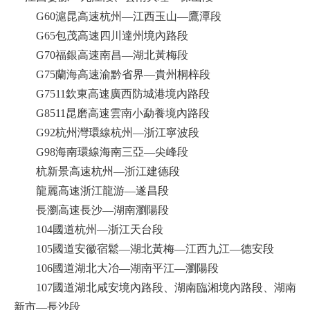
G60滬昆高速杭州—江西玉山—鷹潭段
G65包茂高速四川達州境內路段
G70福銀高速南昌—湖北黃梅段
G75蘭海高速渝黔省界—貴州桐梓段
G7511欽東高速廣西防城港境內路段
G8511昆磨高速雲南小勐養境內路段
G92杭州灣環線杭州—浙江寧波段
G98海南環線海南三亞—尖峰段
杭新景高速杭州—浙江建德段
龍麗高速浙江龍游—遂昌段
長瀏高速長沙—湖南瀏陽段
104國道杭州—浙江天台段
105國道安徽宿鬆—湖北黃梅—江西九江—德安段
106國道湖北大冶—湖南平江—瀏陽段
107國道湖北咸安境內路段、湖南臨湘境內路段、湖南
新市—長沙段