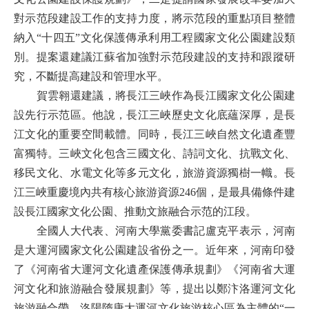
對示范段建設工作的支持力度，將示范段的重點項目整體
納入“十四五”文化保護傳承利用工程國家文化公園建設類
別。提案還建議江蘇省加強對示范段建設的支持和跟蹤研
究，不斷提高建設和管理水平。
賀雲翱還建議，將長江三峽作為長江國家文化公園建
設先行示范區。他說，長江三峽歷史文化底蘊深厚，是長
江文化的重要空間載體。同時，長江三峽自然文化遺產豐
富獨特。三峽文化包含三國文化、詩詞文化、抗戰文化、
移民文化、水電文化等多元文化，旅游資源獨樹一幟。長
江三峽重慶境內共有核心旅游資源246個，是最具備條件建
設長江國家文化公園、推動文旅融合示范的江段。
全國人大代表、河南大學黨委書記盧克平表示，河南
是大運河國家文化公園建設省份之一。近年來，河南印發
了《河南省大運河文化遺產保護傳承規劃》《河南省大運
河文化和旅游融合發展規劃》等，提出以鄭汴洛運河文化
旅游融合帶、洛陽隋唐大運河文化旅游核心區為主體的“一