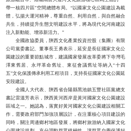
帶一核四片區”空間總體布局。“以國家文化公園建設為載
體，弘揚大運河精神，尊重自然、利用自然，與自然融合
共生，持續提升生態文明建設水平，將為現代化河南建設
注入新動能、增添新活力。”
全國政協委員，陝西文化產業投資控股（集團）有限
公司黨委書記、董事長王勇表示，延安是長征國家文化公
園建設的重要節點城市，建議國家發展改革委將下寺灣毛
澤東舊居、永坪革命舊址、東征會議舊址等納入“十四
五”文化保護傳承利用工程項目，支持長征國家文化公園延
安段建設。
全國人大代表、陝西省合陽縣黑池鎮五豐社區黨總支
書記雷溫芳表示，陝西黃河西岸是黃河國家文化公園建設
區域之一。她認為，落實好黃河國家文化公園建設相關工
作，需要政府部門加強頂層設計，在注重核心項目建設的
同時，關注周邊鄉村地區發展，將鄉村旅游納入國家文化
公園建設規劃，充分調動群眾積極性，讓群眾自覺保護好