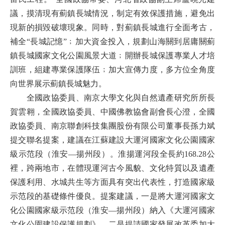
議，摸清現有薊鎮長城情況，制定有效保護措施，避免出
現新的損毀破壞現象。同時，對薊鎮長城進行全面考古，
補全“長城記憶”﹔加大資金投入，規劃山海關到居庸關薊
鎮長城國家文化公園風景大道﹔開辦長城保護專業人才培
訓班，組建專業保護隊伍﹔加大宣傳力度，多方位全角度
向世界展示薊鎮長城魅力。
全國政協委員、南京大學文化與自然遺產研究所所長
賀雲翱，全國政協委員、中國佛教協會副會長心澄，全國
政協委員、南京聯創科技集團股份有限公司董事長孫力斌
提交聯名提案，建議在江蘇建設大運河國家文化公園國家
級示范段（淮安—揚州段）。淮揚運河段全長約168.28公
裡，跨兩地市，在體現運河古今風貌、文化特質以及遺產
保護利用、水城共生等方面具有突出代表性，打造國家級
示范段的基礎條件優良。提案建議，一是將大運河國家文
化公園國家級示范段（淮安—揚州段）納入《大運河國家
文化公園建設保護規劃》，二是提請國家發展改革委加大