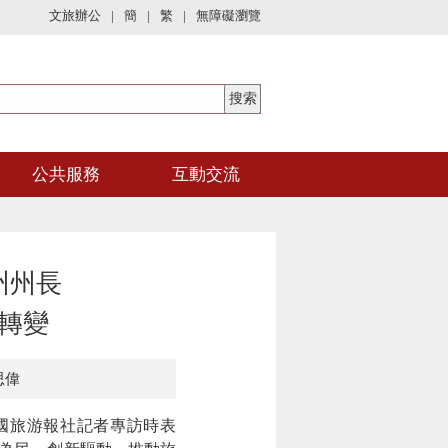
文旅辦公
|
簡
|
繁
|
無障礙瀏覽
公共服務
互動交流
州州長
轉變
思偉
國旅游報社記者專訪時表