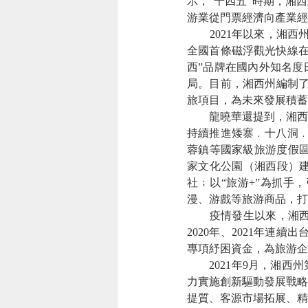
示，“十四五”時期，湘
游業從門票經濟向產業經
2021年以來，湘西州
全國首條磁浮觀光快線在
西”品牌在國內外知名度
局。目前，湘西州編制了
旅項目，為未來發展積蓄
龍曉華還提到，湘西州
持續推進矮寨﹒十八洞﹒
蓉鎮等國家級旅游度假區
家文化公園（湘西段）
社﹔以“旅游+”為抓手
漫、游戲等旅游商品，打
疫情發生以來，湘西州
2020年、2021年連
專項紓困資金，為旅游企
2021年9月，湘西州
力實施創新驅動發展戰略
提質、客源市場拓展、精