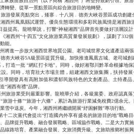
西土家族苗族自治州（以下簡稱“湘西州”）將堅持規劃引領、旅
濟轉變、從單一景點景區向綜合旅游目的地轉變。
旅游發展亮點突出，矮寨﹒十八洞﹒德夯大峽谷景區成功創建全
湘西州鳳凰縣試運營。優良生態環境和多彩民族風情是湘西旅游
日益提高。龍曉華說，打響“神秘湘西”品牌首先要做好頂層設
《湘西州“十四五”文化旅游業高質量發展規劃》，謀劃了332個、
動能。
將進一步放大湘西世界地質公園、老司城世界文化遺產這兩張
德夯大峽谷5A級景區提質升級。加快推進鳳凰古城、老司城創
，打造一批 “網紅打卡地”。同時，做好湘鄂川黔革命根據地
建設。同時，培育壯大市場主體，組建湘西文旅集團，扶持發展
，引導開發具有高附加值和濃郁民族特色的文創產品、土特產品
造“湘西有禮”品牌。
旅游業受到嚴重影響。龍曉華介紹，各級黨委、政府認真落
續出台“旅游十條”“旅游十六條”，累計為旅游行業減免稅費2億余元。
業雪中送炭。今年，湘西州將繼續開展“紓困解難”專項行動。
第十二次黨代會提出“打造國內外享有盛名的旅游目的地”戰略
、品牌提升戰略、融合發展戰略、區域協作戰略。二是大力實施
品線路培育、產業融合發展、文旅消費升級、文旅助推鄉村振興