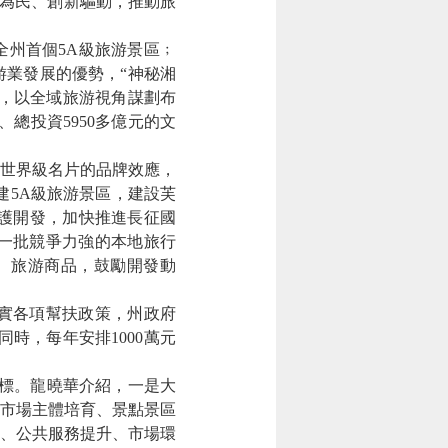
游為民、創新驅動，推動旅
州首個5A級旅游景區﹔
業發展的優勢，“神秘湘
計，以全域旅游視角謀劃布
總投資5950多億元的文
世界級名片的品牌效應，
建5A級旅游景區，建設芙
保護開發，加快推進長征國
一批競爭力強的本地旅行
、旅游商品，鼓勵開發動
實各項幫扶政策，州政府
同時，每年安排1000萬元
目標。龍曉華介紹，一是大
市場主體培育、景點景區
、公共服務提升、市場環