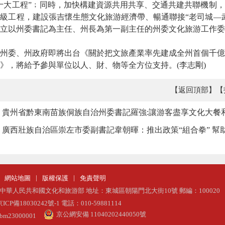
十大工程”﹔同時，加快構建資源共用共享、交通共建共聯機制
級工程，建設張吉懷生態文化旅游經濟帶、暢通聯接“老司城—
立以州委書記為主任、州長為第一副主任的州委文化旅游工作委
委、州政府即將出台《關於把文旅產業率先建成全州首個千億
》，將給予參與單位以人、財、物等全方位支持。(李志剛)
【返回頂部】
【
、貴州省黔東南苗族侗族自治州委書記羅強:讓游客盡享文化大餐
廣西壯族自治區崇左市委副書記韋朝暉：推出政策“組合拳” 幫