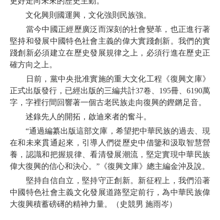
更好走向未來的歷史主動。
文化興則國運興，文化強則民族強。
當今中國正經歷廣泛而深刻的社會變革，也正進行著
堅持和發展中國特色社會主義的偉大實踐創新。我們的實
踐創新必須建立在歷史發展規律之上，必須行進在歷史正
確方向之上。
日前，黨中央批准實施的重大文化工程《復興文庫》
正式出版發行，已經出版的三編共計37卷、195冊、6190萬
字，字裡行間回響著一個古老民族走向復興的鏗鏘足音。
述錄先人的開拓，啟迪來者的奮斗。
“通過編纂出版這部文庫，希望把中華民族的過去、現
在和未來貫通起來，引導人們從歷史中借鑒和汲取智慧營
養，認識和把握規律、看清發展潮流，堅定實現中華民族
偉大復興的信心和決心。”《復興文庫》總主編金沖及說。
堅持自信自立，堅持守正創新。新征程上，我們沿著
中國特色社會主義文化發展道路堅定前行，為中華民族偉
大復興積蓄磅礡的精神力量。（史競男 施雨岑）