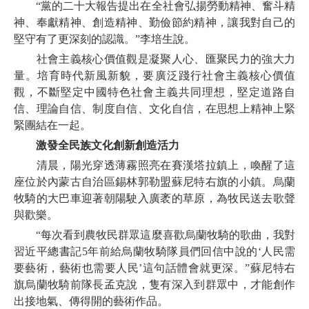
“黨的二十大報告提出在全社會弘揚勞動精神、奮斗精
神、奉獻精神、創造精神、勤儉節約精神，讓我對自己的
堅守有了更深刻的認識。”李培生說。
社會主義核心價值觀是凝聚人心、匯聚民力的強大力
量。培育時代新風新貌，要廣泛踐行社會主義核心價值
觀，不斷堅定中國特色社會主義共同理想，堅定道路自
信、理論自信、制度自信、文化自信，在思想上精神上緊
緊團結在一起。
激發全民族文化創新創造活力
清晨，陽光穿透薄霧照亮在賽漢塔拉鎮上，喚醒了這
座位於內蒙古自治區錫林郭勒盟蘇尼特右旗的小鎮。烏蘭
牧騎的大巴車迎著朝陽駛入廣袤的草原，為牧民送去歌聲
與歡樂。
“每次看到農牧民群眾這麼喜歡烏蘭牧騎的歌曲，我對
習近平總書記5年前給烏蘭牧騎隊員們回信中說的‘人民需
要藝術，藝術也需要人民’這句話體會就更深。”蘇尼特右
旗烏蘭牧騎前隊長孟克說，隻有深入到群眾中，才能創作
出接地氣、傳得開的藝術作品。