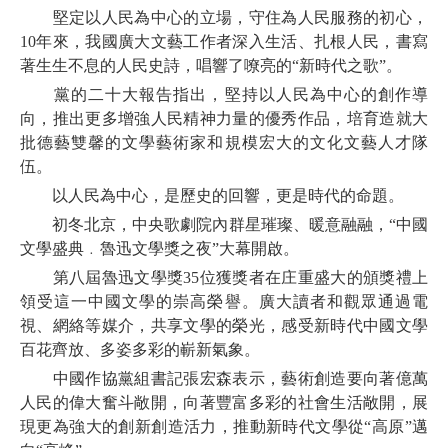
堅定以人民為中心的立場，守住為人民服務的初心，
10年來，我國廣大文藝工作者深入生活、扎根人民，書寫
著生生不息的人民史詩，唱響了嘹亮的“新時代之歌”。
黨的二十大報告指出，堅持以人民為中心的創作導
向，推出更多增強人民精神力量的優秀作品，培育造就大
批德藝雙馨的文學藝術家和規模宏大的文化文藝人才隊
伍。
以人民為中心，是歷史的回響，更是時代的命題。
初冬北京，中央歌劇院內群星璀璨、暖意融融，“中國
文學盛典﹒魯迅文學獎之夜”大幕開啟。
第八屆魯迅文學獎35位獲獎者在庄重盛大的頒獎禮上
領受這一中國文學的崇高榮譽。廣大讀者和觀眾通過電
視、網絡等媒介，共享文學的榮光，感受新時代中國文學
百花齊放、多姿多彩的嶄新氣象。
中國作協黨組書記張宏森表示，藝術創造要向著億萬
人民的偉大奮斗敞開，向著豐富多彩的社會生活敞開，展
現更為強大的創新創造活力，推動新時代文學從“高原”邁