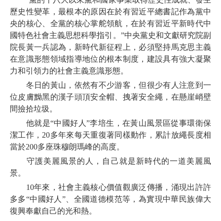
歷史性變革，最根本的原因在於有習近平總書記作為黨中
央的核心、全黨的核心掌舵領航，在於有習近平新時代中
國特色社會主義思想科學指引。”中央黨史和文獻研究院副
院長黃一兵認為，新時代新征程上，必須堅持馬克思主義
在意識形態領域指導地位的根本制度，建設具有強大凝聚
力和引領力的社會主義意識形態。
冬日的黃山，依然有不少游客，但很少有人注意到一
位皮膚黝黑的漢子頭頂安全帽、拽著安全繩，在懸崖峭壁
間撿拾垃圾。
他就是“中國好人”李培生，在黃山風景區從事環衛保
潔工作，20多年來每天重復著同樣動作，累計放繩長度相
當於200多座珠穆朗瑪峰的高度。
守護美麗風景的人，自己就是新時代的一道美麗風
景。
10年來，社會主義核心價值觀廣泛傳播，涌現出許許
多多“中國好人”、全國道德模范等，為實現中華民族偉大
復興奉獻自己的光和熱。