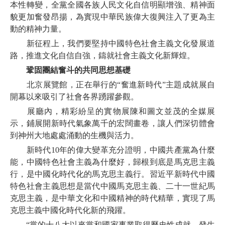
本性轉變，全黨全國各族人民文化自信明顯增強、精神面
貌更加奮發昂揚，為實現中華民族偉大復興注入了更為主
動的精神力量。
新征程上，我們要堅持中國特色社會主義文化發展道
路，推進文化自信自強，鑄就社會主義文化新輝煌。
鞏固團結奮斗的共同思想基礎
北京展覽館，正在舉行的“奮進新時代”主題成就展自
開幕以來吸引了社會各界踴躍參觀。
展廳內，精彩紛呈的實物展陳和圖文並茂的全媒展
示，鋪展開新時代氣象萬千的宏闊畫卷，讓人們深切體會
到神州大地處處涌動的生機與活力。
新時代10年的偉大變革充分證明，中國共產黨為什麼
能，中國特色社會主義為什麼好，歸根到底是馬克思主義
行，是中國化時代化的馬克思主義行。習近平新時代中國
特色社會主義思想是當代中國馬克思主義、二十一世紀馬
克思主義，是中華文化和中國精神的時代精華，實現了馬
克思主義中國化時代化新的飛躍。
“黨的十八大以來黨和國家事業取得歷史性成就、發生