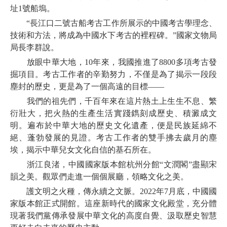
址1號船塢。
“長江口二號古船考古工作所展示的中國考古學理念、
技術和方法，將成為中國水下考古的裡程碑。”國家文物局
局長李群說。
放眼中華大地，10年來，我國推進了8800多項考古發
掘項目。考古工作者的辛勤努力，不僅是為了揭示一段段
塵封的歷史，更是為了一個高遠的目標——
我們的祖先們，千百年來在這片熱土上生生不息、繁
衍壯大，把火熱的生產生活實踐鐫刻成歷史、積澱成文
明。遍布於中華大地的歷史文化遺產，便是民族延綿不
絕、蓬勃發展的見證。考古工作者的雙手拂去歲月的塵
埃，揭示中華兒女文化自信的基石所在。
浙江良渚，中國國家版本館杭州分館“文潤閣”盡顯宋
韻之美。觀眾們走進一個個展廳，領略文化之美。
護文明之火種，傳永續之文脈。2022年7月底，中國國
家版本館正式開館。這座新時代的國家文化殿堂，充分體
現著我們黨傳承發展中華文化的高度自覺、汲取歷史智慧