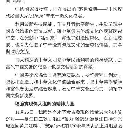
向“高峰”。
中國國家博物館，正在展出的“盛世修典——‘中國歷
代繪畫大系’成果展”帶來一場文化盛宴。
利用最新科技賦能，千古丹青數字新生，生動呈現中
國古代繪畫的宏富成就，讓中華優秀傳統文化的瑰寶跨越
時空，在光影中“活起來”，實現了創造性轉化、創新性發
展，也有力促進了中華優秀傳統文化的全球化傳播、共享
與深度交流。
博大精深的中華文明是中華民族獨特的精神標識，是
當代中國文藝的根基，也是文藝創新的寶藏。
中國美術家協會主席范迪安認為，要堅持守正創新，
把藝術創造力和中華文化價值融合起來，把中華美學精神
和當代審美追求結合起來，激活中華文化生命力，開拓中
國文藝新境界。
增強實現偉大復興的精神力量
11月25日，我國迄今水下考古發現的體量最大的木質
沉船——長江口二號古船由“奮力”輪護送從長江口橫沙水
域返回黃浦江畔，“安家”於擁有120余年歷史的上海船廠舊