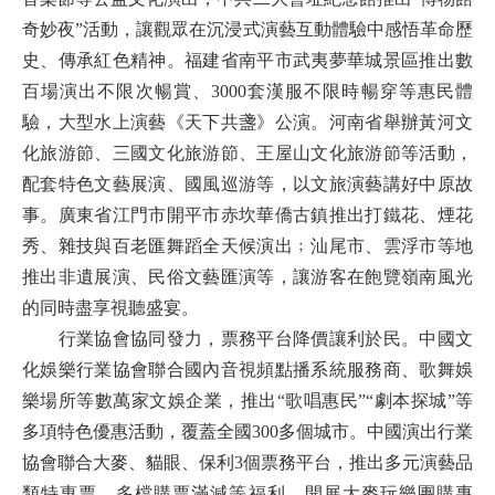
奇妙夜”活動，讓觀眾在沉浸式演藝互動體驗中感悟革命歷
史、傳承紅色精神。福建省南平市武夷夢華城景區推出數
百場演出不限次暢賞、3000套漢服不限時暢穿等惠民體
驗，大型水上演藝《天下共盞》公演。河南省舉辦黃河文
化旅游節、三國文化旅游節、王屋山文化旅游節等活動，
配套特色文藝展演、國風巡游等，以文旅演藝講好中原故
事。廣東省江門市開平市赤坎華僑古鎮推出打鐵花、煙花
秀、雜技與百老匯舞蹈全天候演出﹔汕尾市、雲浮市等地
推出非遺展演、民俗文藝匯演等，讓游客在飽覽嶺南風光
的同時盡享視聽盛宴。
行業協會協同發力，票務平台降價讓利於民。中國文
化娛樂行業協會聯合國內音視頻點播系統服務商、歌舞娛
樂場所等數萬家文娛企業，推出“歌唱惠民”“劇本探城”等
多項特色優惠活動，覆蓋全國300多個城市。中國演出行業
協會聯合大麥、貓眼、保利3個票務平台，推出多元演藝品
類特惠票、多檔購票滿減等福利，開展大麥玩樂團購專