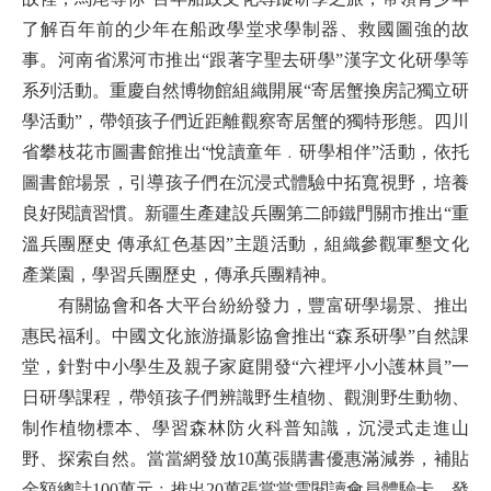
了解百年前的少年在船政學堂求學制器、救國圖強的故
事。河南省漯河市推出“跟著字聖去研學”漢字文化研學等
系列活動。重慶自然博物館組織開展“寄居蟹換房記獨立研
學活動”，帶領孩子們近距離觀察寄居蟹的獨特形態。四川
省攀枝花市圖書館推出“悅讀童年﹒研學相伴”活動，依托
圖書館場景，引導孩子們在沉浸式體驗中拓寬視野，培養
良好閱讀習慣。新疆生產建設兵團第二師鐵門關市推出“重
溫兵團歷史 傳承紅色基因”主題活動，組織參觀軍墾文化
產業園，學習兵團歷史，傳承兵團精神。
有關協會和各大平台紛紛發力，豐富研學場景、推出
惠民福利。中國文化旅游攝影協會推出“森系研學”自然課
堂，針對中小學生及親子家庭開發“六裡坪小小護林員”一
日研學課程，帶領孩子們辨識野生植物、觀測野生動物、
制作植物標本、學習森林防火科普知識，沉浸式走進山
野、探索自然。當當網發放10萬張購書優惠滿減券，補貼
金額總計100萬元﹔推出20萬張當當雲閱讀會員體驗卡，發