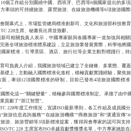
0個工作組分別圍繞中國、西班牙、巴西等6個國家提出的多項
方牽頭的可持續旅游、露營旅游、在線旅游機構等6項旅游國際
會開幕式上，市場監管總局標准創新司、文化和旅游部科技教育
 TC 228主席、秘書長出席並致辭。
司相關負責人表示，中國專家願與各國專家一道加強與相關
完善全球旅游標准體系建設，立足旅游業發展實際，科學地將國
國國家標准，引導景區、酒店、旅行社等企業主動對標踐行，持
司負責人介紹，我國旅游領域已建立了全鏈條、多業態、覆蓋
基礎上，主動融入國際標准化進程，積極貢獻實踐經驗，聚焦旅
，牽頭12項國際標准的研制，目前已發布4項旅游國際標准，成為
。
化這一“關鍵變量”，積極參與國際標准制定。承擔了由中國牽
業貢獻了“浙江智慧”。
TC 228年度工作情況，宣講ISO最新導則，各工作組及成員國
“旅游信息咨詢服務”“在線旅游機構”“商務旅游”和“溝通宣傳”
旅游、旅游營銷等3項新標准提案，獲得與會專家的認可與支持
SO/TC 228 主席宣布ISO卓越貢獻獎獲獎名單，中方專家姚歆