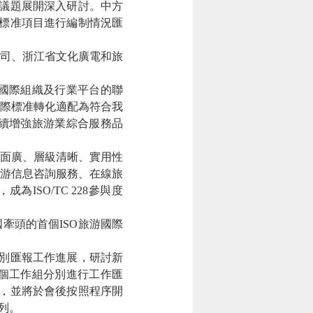
議題展開深入研討。中方
標准項目進行編制情況匯
司、浙江省文化廣電和旅
國際組織及行業平台的聯
際標准轉化適配為符合我
續增強旅游業綜合服務品
面廣、層級清晰、實用性
游信息咨詢服務、在線旅
ISO/TC 228參與度
頭的首個ISO旅游國際
分別匯報工作進展，研討新
4個工作組分別進行工作匯
，並將於會後按照程序開
在列。