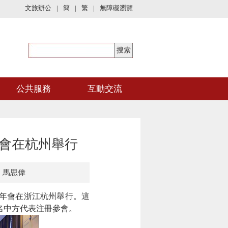
文旅辦公
|
簡
|
繁
|
無障礙瀏覽
公共服務
互動交流
年會在杭州舉行
：馬思偉
6年年會在浙江杭州舉行。這
37名中方代表注冊參會。