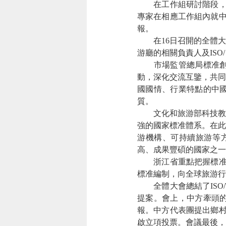
在工作組研討階段，1
專家在相應工作組內就中
報。
在16日召開的全體大
游廳的相關負責人及ISO/
市場監管總局標准創新
動，深化交流互鑒，共同
國國情、行業特點的中
質。
文化和旅游部科技教育
強的國家標准體系。在此
游機構、可持續旅游等方面
高、成果豐碩的國家之一
浙江省重點把握標准國際
標准編制，向全球旅游行
全體大會總結了ISO/
提案。會上，中方牽頭的
報。中方代表團提出鄉村
啟立項投票。會議最後，I