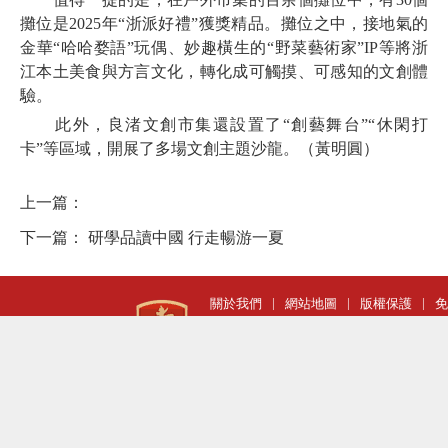
攤位是2025年“浙派好禮”獲獎精品。攤位之中，接地氣的
金華“哈哈婺語”玩偶、妙趣橫生的“野菜藝術家”IP等將浙
江本土美食與方言文化，轉化成可觸摸、可感知的文創體
驗。
此外，良渚文創市集還設置了“創藝舞台”“休閑打
卡”等區域，開展了多場文創主題沙龍。（黃明圓）
上一篇：
下一篇：
研學品讀中國 行走暢游一夏