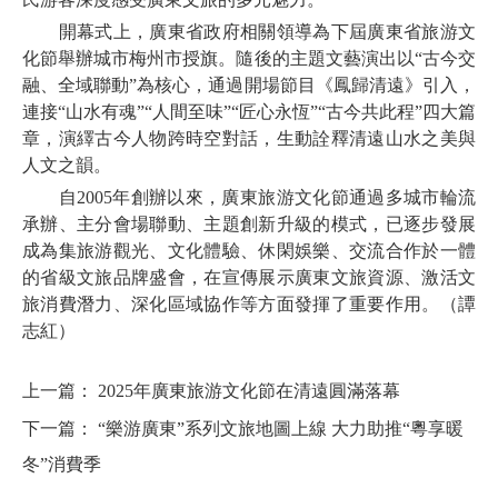
開幕式上，廣東省政府相關領導為下屆廣東省旅游文
化節舉辦城市梅州市授旗。隨後的主題文藝演出以“古今交
融、全域聯動”為核心，通過開場節目《鳳歸清遠》引入，
連接“山水有魂”“人間至味”“匠心永恆”“古今共此程”四大篇
章，演繹古今人物跨時空對話，生動詮釋清遠山水之美與
人文之韻。
自2005年創辦以來，廣東旅游文化節通過多城市輪流
承辦、主分會場聯動、主題創新升級的模式，已逐步發展
成為集旅游觀光、文化體驗、休閑娛樂、交流合作於一體
的省級文旅品牌盛會，在宣傳展示廣東文旅資源、激活文
旅消費潛力、深化區域協作等方面發揮了重要作用。（譚
志紅）
上一篇：
2025年廣東旅游文化節在清遠圓滿落幕
下一篇：
“樂游廣東”系列文旅地圖上線 大力助推“粵享暖
冬”消費季