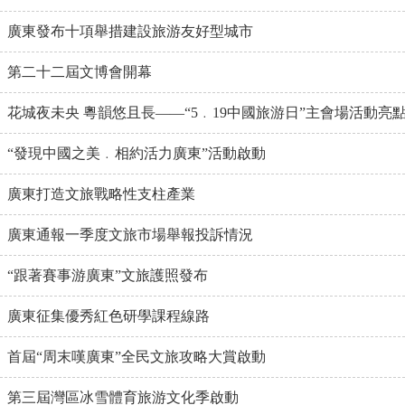
廣東發布十項舉措建設旅游友好型城市
第二十二屆文博會開幕
花城夜未央 粵韻悠且長——“5﹒19中國旅游日”主會場活動亮
“發現中國之美﹒相約活力廣東”活動啟動
廣東打造文旅戰略性支柱產業
廣東通報一季度文旅市場舉報投訴情況
“跟著賽事游廣東”文旅護照發布
廣東征集優秀紅色研學課程線路
首屆“周末嘆廣東”全民文旅攻略大賞啟動
第三屆灣區冰雪體育旅游文化季啟動