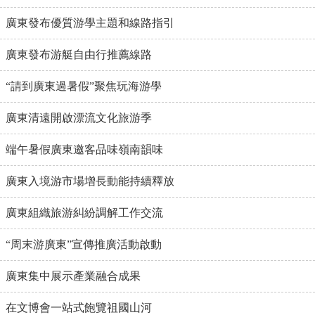
廣東發布優質游學主題和線路指引
廣東發布游艇自由行推薦線路
“請到廣東過暑假”聚焦玩海游學
廣東清遠開啟漂流文化旅游季
端午暑假廣東邀客品味嶺南韻味
廣東入境游市場增長動能持續釋放
廣東組織旅游糾紛調解工作交流
“周末游廣東”宣傳推廣活動啟動
廣東集中展示產業融合成果
在文博會一站式飽覽祖國山河