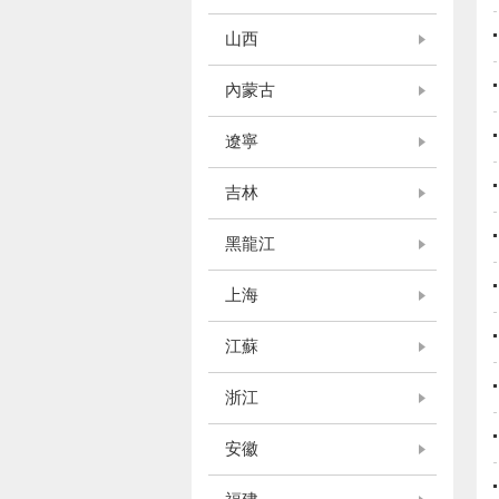
山西
內蒙古
遼寧
吉林
黑龍江
上海
江蘇
浙江
安徽