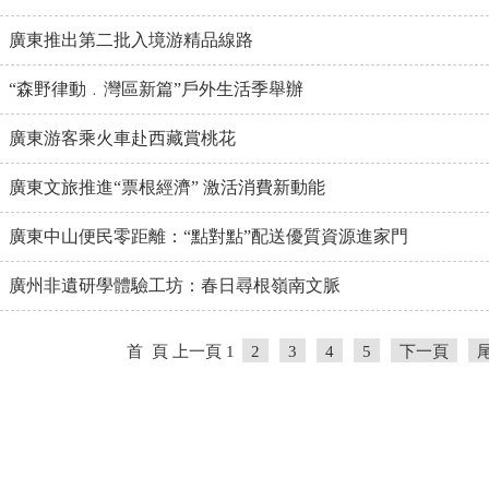
廣東推出第二批入境游精品線路
“森野律動﹒灣區新篇”戶外生活季舉辦
廣東游客乘火車赴西藏賞桃花
廣東文旅推進“票根經濟” 激活消費新動能
廣東中山便民零距離：“點對點”配送優質資源進家門
廣州非遺研學體驗工坊：春日尋根嶺南文脈
首 頁
上一頁
1
2
3
4
5
下一頁