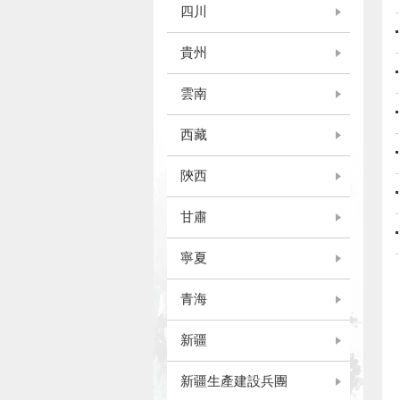
四川
貴州
雲南
西藏
陝西
甘肅
寧夏
青海
新疆
新疆生產建設兵團