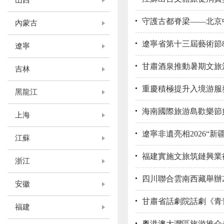
山西
守護古都脊梁——北京
內蒙古
遼寧省第十三屆藝術節
遼寧
甘肅酒泉推動暑期文旅
吉林
重慶積極提升入境游服
黑龍江
海南國際旅游島歡樂節
上海
遼寧非遺亮相2026“
江蘇
福建實施文旅筑鏈興業
浙江
四川聯合雲南西藏舉辦
安徽
甘肅省話劇院話劇《青青
福建
粵港澳大灣區旅游推介