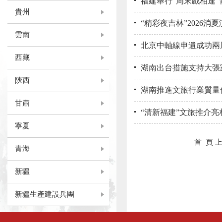
福建舉行“周末戲相逢”
貴州
“精彩夜吉林”2026消
雲南
北京中軸線申遺成功兩
西藏
湖南出台措施支持大張
陝西
湖南推進文旅行業質量
甘肅
“清新福建”文旅推介亮
寧夏
首 頁
青海
新疆
新疆生產建設兵團