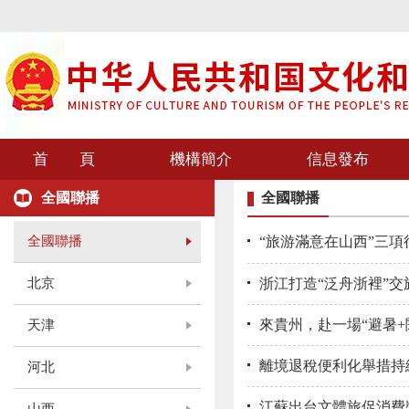
首 頁
機構簡介
信息發布
全國聯播
全國聯播
全國聯播
“旅游滿意在山西”三項
北京
浙江打造“泛舟浙裡”交
來貴州，赴一場“避暑+
天津
離境退稅便利化舉措持
河北
江蘇出台文體旅促消費