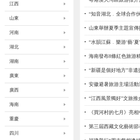
江西
“知音湖北﹒全球合作伙
山東
山東舉辦夏季主題宣傳
河南
“水韻江蘇﹒樂游‘藝’夏
湖北
海南發布8條紅色旅游
湖南
“新疆是個好地方”非
廣東
安徽避暑旅游主場活動
廣西
“江西風景獨好”文旅推
海南
《買河村的七月》亮相
重慶
第三屆西藏文化藝術節
四川