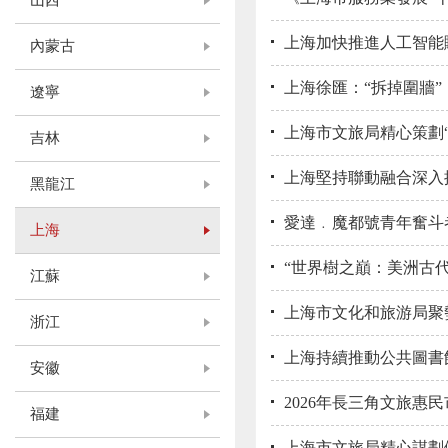
山西
上海加快推進人工智能
內蒙古
上海徐匯：“拆掉圍牆
遼寧
上海市文旅局精心策劃“
吉林
上海堅持聯動融合深入
黑龍江
愛達﹒魔都號青年奮斗
上海
“世界樹之巔：美洲古
江蘇
上海市文化和旅游局聚
浙江
上海持續推動公共圖書
安徽
2026年長三角文旅惠
福建
上海市文旅局精心謀劃