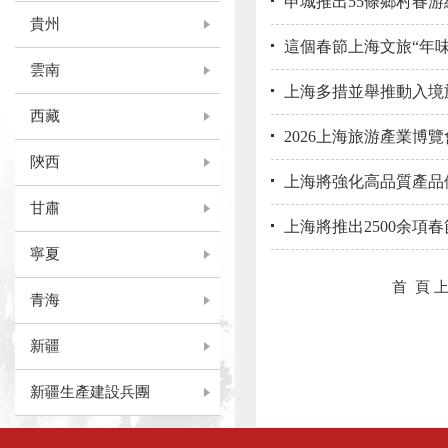
申城推出55條鄉村春游
貴州
這個春節上海文旅“年
雲南
上海多措並舉推動入境
西藏
2026上海旅游產業博
陝西
上海將強化高品質產品
甘肅
上海將推出2500余項
寧夏
首 頁
青海
新疆
新疆生產建設兵團