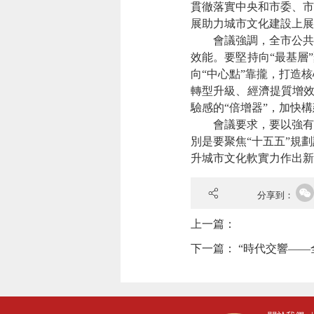
貫徹落實中央和市委、市
展助力城市文化建設上展
會議強調，全市公共文
效能。要堅持向“最基層
向“中心點”靠攏，打造
轉型升級、經濟提質增效
驗感的“倍增器”，加快
會議要求，要以強有力
別是要聚焦“十五五”規
升城市文化軟實力作出新
分享到：
上一篇：
下一篇：
“時代交響——