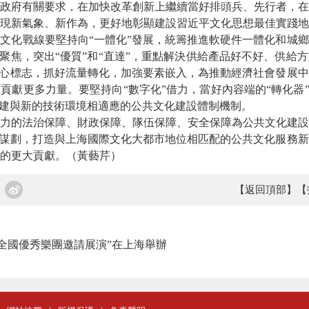
政府有關要求，在加快改革創新上繼續當好排頭兵、先行者，在
現新氣象、新作為，更好地彰顯建設習近平文化思想最佳實踐地
化戰線要堅持向“一體化”發展，統籌推進軟硬件一體化和城鄉
”聚焦，突出“優質”和“直達”，重點解決供給產品好不好、供給
核心標志，抓好流量轉化，加強要素嵌入，為推動經濟社會發展
貢獻更多力量。要堅持向“數字化”借力，當好內容端的“轉化器”
構建與新的技術環境相適應的公共文化建設體制機制。
的法治保障、財政保障、隊伍保障、安全保障為公共文化建設
劃謀劃，打造與上海國際文化大都市地位相匹配的公共文化服務
的更大貢獻。（黃藝芹）
【返回頂部】
【
全國優秀樂團邀請展演”在上海舉辦