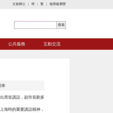
文旅辦公
|
簡
|
繁
|
無障礙瀏覽
公共服務
互動交流
思偉
出席並講話，副市長劉多
上海時的重要講話精神，