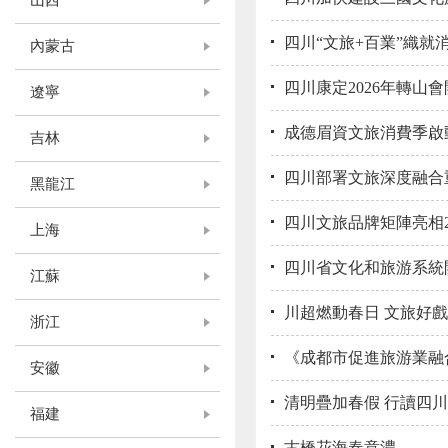
山西
四川“文旅+百業”織就
內蒙古
四川康定2026年轉山
遼寧
成德眉資文旅消費季啟
吉林
四川部署文旅深度融合
黑龍江
四川文旅品牌矩陣亮相2
上海
四川省文化和旅游系統
江蘇
川超燃動春日 文旅好
浙江
《成都市促進旅游業融
安徽
清明疊加春假 行讀四
福建
古橋花海春意濃