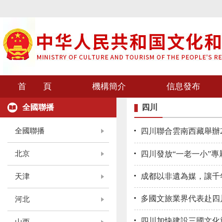
首 頁
機構簡介
信息發布
全國聯播
四川
全國聯播
四川聯合雲南西藏舉辦
北京
四川發放“一老一小”
成都以非遺為媒，讓千
天津
多國文旅業界代表赴四
河北
四川加快建設三國文化