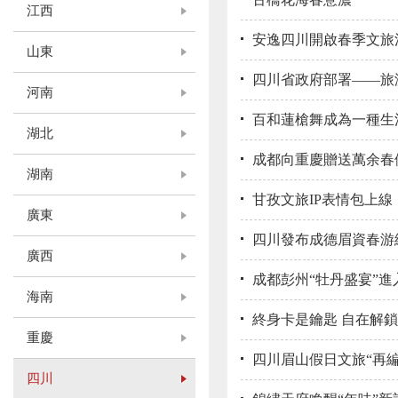
江西
安逸四川開啟春季文旅
山東
四川省政府部署——旅
河南
百和蓮槍舞成為一種生
湖北
成都向重慶贈送萬余春
湖南
甘孜文旅IP表情包上線
廣東
四川發布成德眉資春游
廣西
成都彭州“牡丹盛宴”進
海南
終身卡是鑰匙 自在解
重慶
四川眉山假日文旅“再編
四川