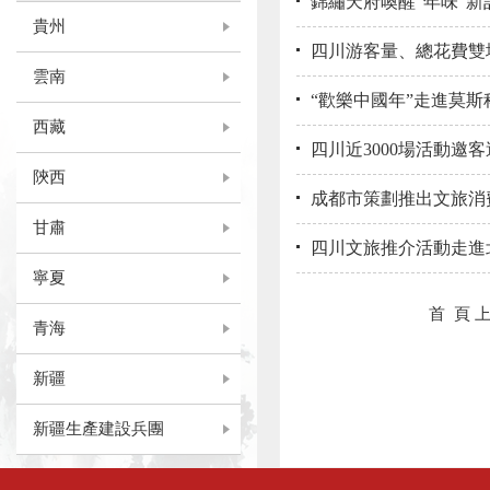
錦繡天府喚醒“年味”新
貴州
四川游客量、總花費雙增
雲南
“歡樂中國年”走進莫斯
西藏
四川近3000場活動邀
陝西
成都市策劃推出文旅消
甘肅
四川文旅推介活動走進
寧夏
首 頁
青海
新疆
新疆生產建設兵團