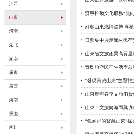
江西
濟寧推動文化服務“雙向
山東
好客山東燃情淄博 厚
河南
日照集中展示鄉村民宿
湖北
山東省文旅產業高質量
湖南
青島旅游民宿生活季啟
廣東
“發現寶藏山東”主題旅
廣西
山東舉辦春季文旅消費
海南
山東：文旅向海而興 加
重慶
“鏡頭裡的寶藏山東”
四川