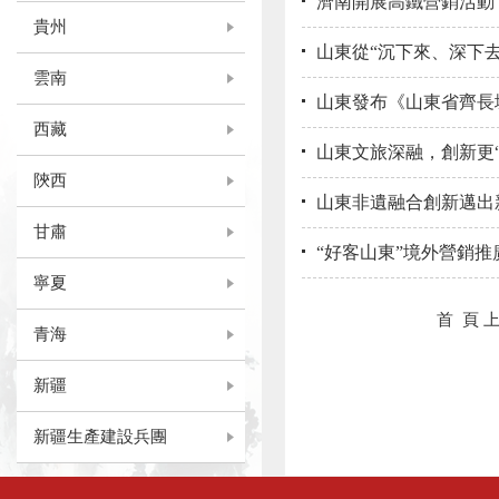
濟南開展高鐵營銷活動
貴州
山東從“沉下來、深下去
雲南
山東發布《山東省齊長城遺
西藏
山東文旅深融，創新更“
陝西
山東非遺融合創新邁出
甘肅
“好客山東”境外營銷推
寧夏
首 頁
青海
新疆
新疆生產建設兵團