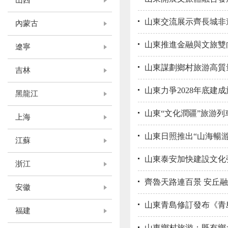
山西
山東交流展示齊長城非
內蒙古
山東推進金融與文旅雙
遼寧
山東謀劃鄉村旅游高質
吉林
山東力爭2028年底建成
黑龍江
山東“文化潤疆”旅游列
上海
山東日照推出“山海暢游
江蘇
山東泰安加快建設文化
浙江
齊魯天路連百景 安丘
安徽
山東青島修訂發布《青
福建
山東鄉村旅游：既有鄉