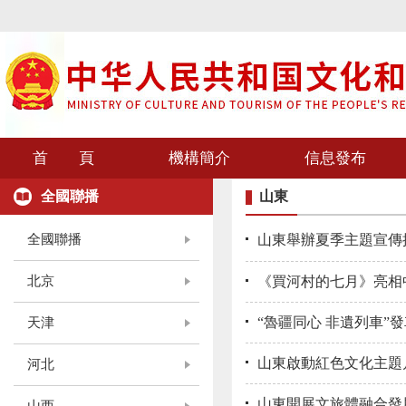
首 頁
機構簡介
信息發布
全國聯播
山東
全國聯播
山東舉辦夏季主題宣傳
北京
《買河村的七月》亮相
“魯疆同心 非遺列車”
天津
山東啟動紅色文化主題
河北
山東開展文旅體融合發