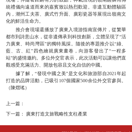
統禮儀向遠道而來的嘉賓致以熱烈歡迎。非遺互動體驗區
內，潮州工夫茶、廣式竹升面、廣彩瓷器等展現出嶺南文
化的鮮活生命力。
推介會現場還播放了廣東入境游指南宣傳片，從繁華
都市到詩意山水，從非遺傳承到科技創新，立體呈現了“活
力廣東、時尚灣區”的獨特風採。隨後的專題推介以“綠、
藍、古、紅”四色繪就廣東畫卷，向游客發出了“一程多
站”的盛情邀約。多位外交官表示，此次活動可以讓他們直
觀感受充滿活力、開放包容且文化自信的中國。
據了解，“發現中國之美”是文化和旅游部自2021年起
打造的品牌活動，已吸引107個國家500余位外交官參與。
（陳熠瑤）
上一篇：
下一篇：
廣東打造文旅戰略性支柱產業