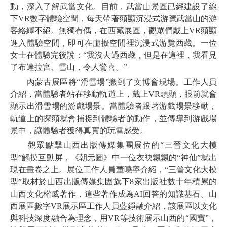
動，深入了解武當文化。目前，武當山景區已經建設了線
下VR數字體驗空間，每天帶著頭顯沉浸式游覽武當山的游
客絡繹不絕。無獨有偶，在西藏展區，觀眾們戴上VR頭顯
進入體驗空間，即可在虛擬空間裡沉浸式游覽西藏。一位
女士在體驗完後說：“我沒去過西藏，但是在這裡，我看見
了布達拉宮、雪山，令人驚喜。”
內蒙古展區將“滑雪場”搬到了文博會現場。工作人員
介紹，當體驗者站在移動軌道上，戴上VR頭顯，眼前就會
顯示出滑雪場的游戲場景。當體驗者跟著游戲場景移動，
軌道上的探頭就會捕捉到體驗者的動作，並傳導到游戲場
景中，讓體驗者獲得真實的玩雪感受。
觀眾點擊山西出版傳媒集團展位的“三晉文化大模
型”觸摸互動屏，《朝元圖》中一位衣袂飄飄的“神仙”就出
現在畫卷之上。展位工作人員董曉寧介紹，“三晉文化大模
型”取材於山西出版傳媒集團旗下8家出版社數十年積累的
山西文化權威著作，這些著作成為AI回答的知識基石。山
西展區數字VR展示區工作人員藍錚融介紹，該展區以文化
與科技深度融合為理念，用VR等技術展示山西的“國寶”，