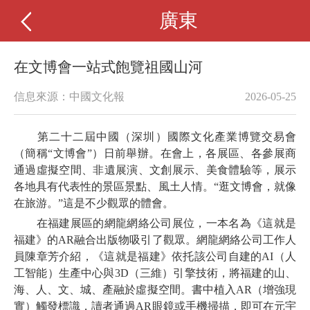
廣東
在文博會一站式飽覽祖國山河
信息來源：中國文化報
2026-05-25
第二十二屆中國（深圳）國際文化產業博覽交易會
（簡稱“文博會”）日前舉辦。在會上，各展區、各參展商
通過虛擬空間、非遺展演、文創展示、美食體驗等，展示
各地具有代表性的景區景點、風土人情。“逛文博會，就像
在旅游。”這是不少觀眾的體會。
在福建展區的網龍網絡公司展位，一本名為《這就是
福建》的AR融合出版物吸引了觀眾。網龍網絡公司工作人
員陳章芳介紹，《這就是福建》依托該公司自建的AI（人
工智能）生產中心與3D（三維）引擎技術，將福建的山、
海、人、文、城、產融於虛擬空間。書中植入AR（增強現
實）觸發標識，讀者通過AR眼鏡或手機掃描，即可在元宇