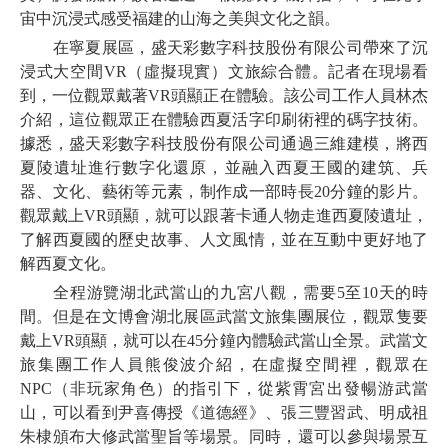
宙中沉浸式感受福建的山海之美與文化之韻。
在寧夏展區，盛天彩數字科技股份有限公司帶來了沉
浸式大空間VR（虛擬現實）文旅綜合體。記者在現場看
到，一位觀眾戴著VR頭顯正在體驗。該公司工作人員林杰
介紹，這位觀眾正在體驗西夏活字印刷術裡的碼字技術。
據悉，盛天彩數字科技股份有限公司通過三維建模，將西
夏陵遺址進行數字化還原，並融入西夏王國的建筑、兵
器、文化、藝術等元素，制作成一部時長20分鐘的影片。
觀眾戴上VR頭顯，就可以跟著卡通人物走進西夏陵遺址，
了解西夏國的歷史故事、人文風情，並在互動中更好地了
解西夏文化。
全程游覽湖北武當山的九宮八觀，需要5至10天的時
間。但是在文博會湖北展區武當文旅集團展位，觀眾隻要
戴上VR頭顯，就可以在45分鐘內體驗武當山全景。武當文
旅集團工作人員熊俊波介紹，在虛擬空間裡，觀眾在
NPC（非玩家角色）的指引下，從紫霄宮出發暢游武當
山，可以看到尹喜傳授《道德經》、張三豐習武、明成祖
朱棣頒布大修武當聖旨等場景。同時，還可以參與場景互