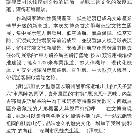
讓觀眾可以觸摸到文物的細節，品味三晉文化的深厚底
蘊，獲得新鮮體驗。
作為國家戰略性新興產業，低空經濟已成為文旅產業
轉型升級的新賽道。本次文博會首次舉辦低空文旅主題
展，集中展示無人機應用、低空通航、氣象保障、低空安
防、沉浸式文旅場景等前沿成果，並設置無人機足球表演
區，解鎖雲端文旅新場景。安徽通用航空產業發展有限責
任公司展示的“東方飛谷航空飛行營地”按A1類通用機場標
准建設，擁有1200米專業跑道、超大停機坪、現代化機
庫，可安全起降固定翼飛機、直升機、中大型無人機等，
帶領游客開啟雲端之旅。
湖北展區的大型雕塑以荊州熊家塚遺址出土的“天子駕
六”車馬陣為原型，貴州展區的“村舞”展演原汁原味，內蒙
古鄂爾多斯展區的牛肉干和奶茶等特產深受歡迎，西藏展
區身著藏服的人形機器人與觀眾打招呼……在文博會現
場，觀眾可以隨時與各地文化風情不期而遇。“一站式飽覽
祖國的壯麗山河，品味悠久的歷史文化，增加了我對‘詩和
遠方’的向往。”深圳市民魏先生說。（譚志紅）