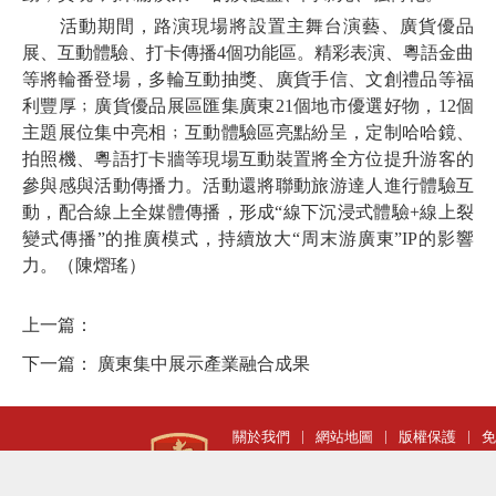
活動期間，路演現場將設置主舞台演藝、廣貨優品
展、互動體驗、打卡傳播4個功能區。精彩表演、粵語金曲
等將輪番登場，多輪互動抽獎、廣貨手信、文創禮品等福
利豐厚﹔廣貨優品展區匯集廣東21個地市優選好物，12個
主題展位集中亮相﹔互動體驗區亮點紛呈，定制哈哈鏡、
拍照機、粵語打卡牆等現場互動裝置將全方位提升游客的
參與感與活動傳播力。活動還將聯動旅游達人進行體驗互
動，配合線上全媒體傳播，形成“線下沉浸式體驗+線上裂
變式傳播”的推廣模式，持續放大“周末游廣東”IP的影響
力。（陳熠瑤）
上一篇：
下一篇：
廣東集中展示產業融合成果