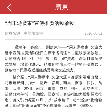
廣東
“周末游廣東”宣傳推廣活動啟動
信息來源：中國旅游報
2026-06-02
“過端午、賽龍舟、到廣東”——“周末游廣東”文旅大
篷車宣傳推廣活動近日在廣東省清遠市古龍峽景區啟動。
活動整合“吃、住、行、游、購、娛”資源，創新打造沉浸
式體驗、場景化展示、精准化推廣三位一體的路演模式，
讓各地市民游客近距離感受廣東文旅魅力。
據介紹，“周末游廣東”文旅大篷車從廣東清遠出發，
將抵達泉州、漳州、龍岩、贛州、南昌、衡陽、長沙、岳
陽、武漢、杭州、南京、重慶、成都、柳州、南寧等地。
活動分端午檔、暑期檔、國慶檔、春節檔四大檔期梯次推
進，從5月持續至11月，以“城市路演+城市巡游”雙輪驅
動，實現“周末游廣東”IP的廣覆蓋、高曝光、強轉化。