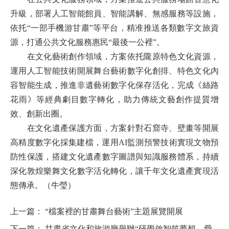
升級，部署人工智能館員、智能講解、無感服務等設施，
依托“一部手機游甘肅”等平台，精准推送各類數字文旅資
源，打通公共文化服務惠民“最後一公裡”。
在文化藝術創作領域，方案依托隴原特色文化資源，
運用人工智能技術開展舞台藝術數字化創排、特色文化內
容智能生成，推進非遺藝術數字化保存活化，完成《絲路
花雨》等經典劇目數字轉化，助力傳統文藝創作提質增
效、創新出圈。
在文化遺產保護方面，方案針對石窟寺、壁畫等開展
高精度數字化採集建檔，運用AI監測預警技術實現文物預
防性保護，搭建文化遺產數字圖譜與知識服務體系，持續
深化敦煌樂舞文化數字活化轉化，讓千年文化遺產實現活
態傳承。（牛瑩）
上一篇：
“檔案裡的甘肅舞台藝術”主題展覽開展
下一篇：
甘肅省文化和旅游廳舉辦“研學啟智筑夢想﹒愛