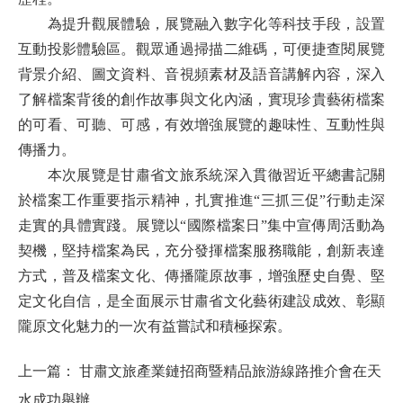
為提升觀展體驗，展覽融入數字化等科技手段，設置
互動投影體驗區。觀眾通過掃描二維碼，可便捷查閱展覽
背景介紹、圖文資料、音視頻素材及語音講解內容，深入
了解檔案背後的創作故事與文化內涵，實現珍貴藝術檔案
的可看、可聽、可感，有效增強展覽的趣味性、互動性與
傳播力。
本次展覽是甘肅省文旅系統深入貫徹習近平總書記關
於檔案工作重要指示精神，扎實推進“三抓三促”行動走深
走實的具體實踐。展覽以“國際檔案日”集中宣傳周活動為
契機，堅持檔案為民，充分發揮檔案服務職能，創新表達
方式，普及檔案文化、傳播隴原故事，增強歷史自覺、堅
定文化自信，是全面展示甘肅省文化藝術建設成效、彰顯
隴原文化魅力的一次有益嘗試和積極探索。
上一篇：
甘肅文旅產業鏈招商暨精品旅游線路推介會在天
水成功舉辦