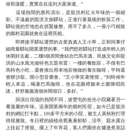
候和溫暖，實實在在送到大家身邊。”
這場熱鬧的惠民演出，是龍洪村紅火年味的一個縮
影。不遠處的龍洪文旅驛站，正進行著最後的軟裝工作，
驛站後的空地也在抓緊修整。用不了多久，一座小巧精致
的鄉村花園就會在這裡亮相。
即將接手驛站運營的企業負責人王小寧，正和同事仔
細商量驛站開業運營的事。“我們想把驛站打造成年輕人的
休閑好去處，二樓6個房間會結合巴馬非遺、民族文化和龍
洪的山水風光做特色主題布置﹔一樓的餐飲區，不僅有巴
馬特色小吃，還會推出用本地谷物做的養生咖啡，平時還
會辦沙龍、開小型音樂會。”王小寧笑著憧憬，“到時候年
輕人來這，喝著巴馬咖啡，坐在花園裡聽本土樂隊唱民
謠，舒舒服服過個休閑假日，多好。”
與演出現場的熱鬧不同，坡豐屯的拾光小院藏著另一
番溫馨的年味。這座開業兩年的鄉村民宿，如今已是龍洪
村的網紅打卡點，100多平方米的小院，被主人黃秋秋打理
得很雅致。冬日裡的綠植依舊蔥蔥郁郁，涼亭、親水露台
上挂起了燈籠、擺上了年宵花，客人們圍坐在爐邊煮茶話