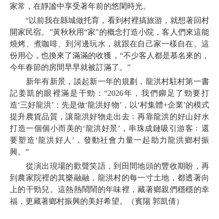
家常，在靜謐中享受著年前的悠閑時光。
“以前我在縣城做托育，看到村裡搞旅游，就想著回村
開家民宿。”黃秋秋用“家”的概念打造小院，客人們來這能
燒烤、煮咖啡、到河邊玩水，就跟在自己家一樣自在。這
份用心，也換來了滿滿的收獲，“不少客人都是慕名來的，
今年春節的房間早早就被訂滿了。”
新年有新景，談起新一年的規劃，龍洪村駐村第一書
記姜凱的眼裡滿是干勁：“2026年，我們鉚足了勁要打
造‘三好龍洪’：先是做‘龍洪好物’，以‘村集體+企業’的模式
提升農貨品質，讓龍洪好物走出去﹔再靠龍洪的好山好水
打造一個個小而美的‘龍洪好景’，串珠成鏈吸引游客﹔還
要塑造‘龍洪好人’，發動社會力量一起助力龍洪鄉村振
興。”
從演出現場的歡聲笑語，到田間地頭的豐收期盼，再
到農家院裡的其樂融融，龍洪村的每一寸土地，都透著向
上的干勁兒。這熱熱鬧鬧的年味裡，藏著鄉親們穩穩的幸
福，更藏著鄉村振興的美好希望。（賓陽 郭凱倩）