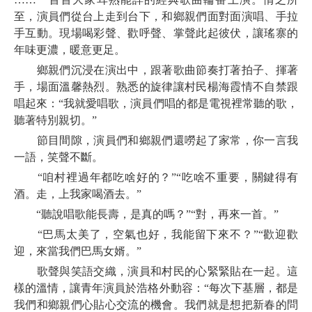
至，演員們從台上走到台下，和鄉親們面對面演唱、手拉
手互動。現場喝彩聲、歡呼聲、掌聲此起彼伏，讓瑤寨的
年味更濃，暖意更足。
鄉親們沉浸在演出中，跟著歌曲節奏打著拍子、揮著
手，場面溫馨熱烈。熟悉的旋律讓村民楊海霞情不自禁跟
唱起來：“我就愛唱歌，演員們唱的都是電視裡常聽的歌，
聽著特別親切。”
節目間隙，演員們和鄉親們還嘮起了家常，你一言我
一語，笑聲不斷。
“咱村裡過年都吃啥好的？”“吃啥不重要，關鍵得有
酒。走，上我家喝酒去。”
“聽說唱歌能長壽，是真的嗎？”“對，再來一首。”
“巴馬太美了，空氣也好，我能留下來不？”“歡迎歡
迎，來當我們巴馬女婿。”
歌聲與笑語交織，演員和村民的心緊緊貼在一起。這
樣的溫情，讓青年演員於浩格外動容：“每次下基層，都是
我們和鄉親們心貼心交流的機會。我們就是想把新春的問