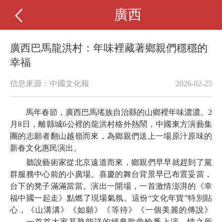
廣西
廣西巴馬龍洪村：年味裡藏著鄉親們穩穩的
幸福
信息來源：中國文化報
2026-02-25
馬年春節，廣西巴馬瑤族自治縣的山鄉裡年味濃濃。2
月8日，離縣城6公裡的龍洪村格外熱鬧，中國東方演藝集
團的志願者翻山越嶺而來，為鄉親們送上一場原汁原味的
新春文化惠民演出。
聽說藝術家從北京遠道而來，鄉親們早早就趕到了黨
群服務中心前的小廣場。喜慶的舞台背景早已布置妥當，
台下的凳子滿滿當當。演出一開場，一首激情澎湃的《幸
福中國一起走》點燃了現場氣氛。這份“文化年貨”特別貼
心，《山溝溝》《如願》《等待》《一個美麗的傳說》
……一首首大家耳熟能詳的經典歌曲輪番上演。情之所