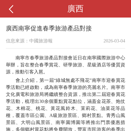
廣西
廣西南寧促進春季旅游產品對接
信息來源：中國旅游報
2026-03-04
南寧市春季旅游產品對接會近日在南寧國際旅游中心
舉辦，旨在整合春季賞花、研學旅游、星級酒店等優質資
源，推動引客入邕。
會上介紹，第一屆“綠城無處不飛花”南寧市迎春賞花
季活動已經啟動，成為南寧春季旅游的亮麗名片。南寧市
文化廣電和旅游局將繼續整合資源，推出第二屆迎春賞花
季活動，梳理出30余個重點賞花點位，涵蓋金花茶、炮仗
花、木棉花、桃花、黃花風鈴木、茉莉花、油菜花等品
種，覆蓋市區公園、A級旅游景區、鄉村景點。青秀山風
景區、大明山風景區、南寧園博園等將推出門票優惠措
施，多個鄉村賞花點將免費開放，豐富市民游客的春季出