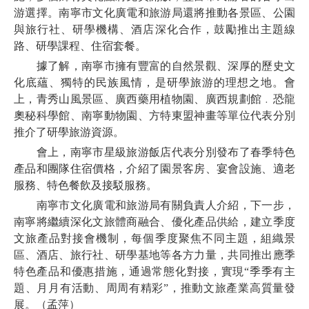
游選擇。南寧市文化廣電和旅游局還將推動各景區、公園
與旅行社、研學機構、酒店深化合作，鼓勵推出主題線
路、研學課程、住宿套餐。
據了解，南寧市擁有豐富的自然景觀、深厚的歷史文
化底蘊、獨特的民族風情，是研學旅游的理想之地。會
上，青秀山風景區、廣西藥用植物園、廣西規劃館﹒恐龍
奧秘科學館、南寧動物園、方特東盟神畫等單位代表分別
推介了研學旅游資源。
會上，南寧市星級旅游飯店代表分別發布了春季特色
產品和團隊住宿價格，介紹了園景客房、宴會設施、適老
服務、特色餐飲及接駁服務。
南寧市文化廣電和旅游局有關負責人介紹，下一步，
南寧將繼續深化文旅體商融合、優化產品供給，建立季度
文旅產品對接會機制，每個季度聚焦不同主題，組織景
區、酒店、旅行社、研學基地等各方力量，共同推出應季
特色產品和優惠措施，通過常態化對接，實現“季季有主
題、月月有活動、周周有精彩”，推動文旅產業高質量發
展。（孟萍）