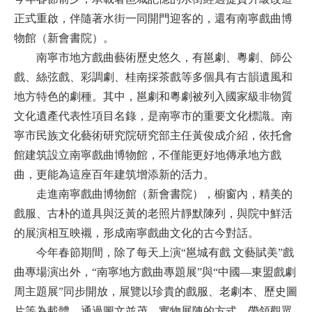
正式重啟，伴隨著水街一同開門迎客的，還有南寧戲曲博
物館（新會書院）。
南寧市地方戲曲藝術歷史悠久，有邕劇、粵劇、師公
戲、絲弦戲、彩調劇、桂南採茶戲等多個具有古韻遺風和
地方特色的劇種。其中，邕劇和粵劇被列入國家級非物質
文化遺產代表性項目名錄，是南寧市的重要文化標識。南
寧市民族文化藝術研究院研究部主任黃俊成介紹，依托會
館建筑設立南寧戲曲博物館，不僅能更好地傳承地方戲
曲，更能為這座百年建筑增添新的活力。
走進南寧戲曲博物館（新會書院），櫥窗內，精美的
戲服、古朴的道具與泛黃的老照片靜默陳列，與院中鮮活
的展演相互映襯，形成南寧戲曲文化的古今對話。
今年春節期間，除了每天上演“邕城有戲 文藝賦美”戲
曲專場演出外，“南寧地方戲曲專題展”與“中國—東盟戲劇
周主題展”同步開放，展覽以珍貴的戲服、老劇本、歷史圖
片等為載體，通過圖文並茂、實物展陳的方式，帶領觀眾