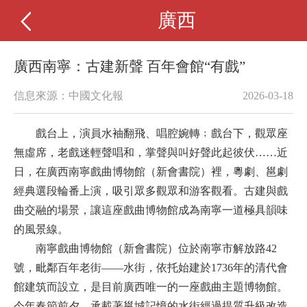
廣西
廣西南寧：古建新聲 百年會館“有戲”
信息來源：中國文化報
2026-03-18
戲台上，演員水袖翻飛、唱腔婉轉﹔戲台下，觀眾座
無虛席，老戲迷輕聲唱和，掌聲與叫好聲此起彼伏……近
日，在廣西南寧戲曲博物館（新會書院）裡，粵劇、邕劇
經典選段輪番上演，吸引眾多觀眾和游客觀看。古建與戲
曲交融的場景，讓這座戲曲博物館成為南寧一道極具韻味
的風景線。
南寧戲曲博物館（新會書院）位於南寧市解放路42
號，毗鄰百年老街——水街，依托始建於1736年的清代會
館建筑而設立，是目前廣西唯一的一座戲曲主題博物館。
今年春節前夕，承載著邕城記憶的水街經過提質升級改造