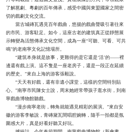
了解邕劇、粵劇的百年傳承，感受中國與東盟國家之間密
切的戲劇文化交流。
當古城磚瓦遇見百年戲曲，悠揚的戲曲聲吸引著往來
的市民、游客駐足。如今，這座古老的建筑真正從靜態展
示轉變為活態傳承文化空間，成為一座“可聽、可看、可共
鳴”的老南寧文化記憶場所。
“建筑本身就是故事，更難得的是它還是‘活’的——裡
邊還有戲上演。這不隻是一座老房子，還是一段正在延續
的歷史。”來自上海的游客張毅說。
“天天有好戲，還有非遺小課堂，這樣的空間特別貼
心。”南寧市民陳女士說，周末她經常帶孩子逛水街，到南
寧戲曲博物館聽戲。
“漫步南寧老街，轉角就能遇見精彩的展演。”來自安
徽的游客李敏說，青磚黛瓦間唱腔婉轉，隨手一拍都是氛
圍感大片，真是好看好聽又好玩。
據統計，今年春節期間，南寧戲曲博物館（新會書