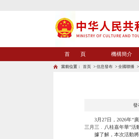
首 頁
機構簡介
當前位置：
首頁
>
信息發布
>
全國聯播
發布
3月27日，2026年
三月三﹒八桂嘉年華”活動
據了解，本次活動將以“