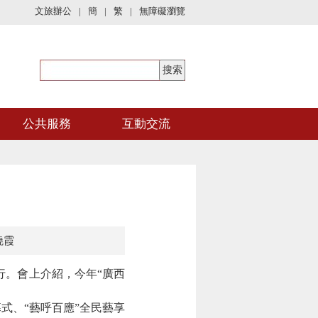
文旅辦公
|
簡
|
繁
|
無障礙瀏覽
公共服務
互動交流
曉霞
行。會上介紹，今年“廣西
式、“藝呼百應”全民藝享