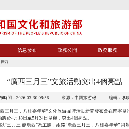
信息發布
政務公開
政務服務
>
廣西
“廣西三月三”文旅活動突出4個亮點
時間：2026-03-30 09:56
來源：中國旅游報
編輯：李
“廣西三月三﹒八桂嘉年華”文化旅游品牌活動新聞發布會在南寧舉
將於4月18日至5月24日舉辦，突出4個亮點。
三月三 趣廣西”為主題，組織“廣西三月三﹒八桂嘉年華”開幕