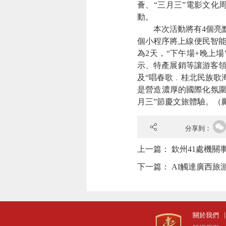
薈、“三月三”電影文化
動。
本次活動將有4個亮點。
個小程序將上線便民智能
為2天，“下午場+晚上
示、特產展銷等讓游客領
及“唱春歌﹒桂北民族歌
是營造濃厚的國際化氛圍
月三”節慶文旅體驗。（
分享到：
上一篇：
欽州41處機關
下一篇：
AI觸達廣西旅