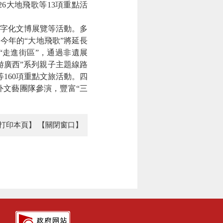
6大地飛歌等13項重點活
數字化文博展覽等活動。多
今年的“大地飛歌”將延長
“走進街區”，通過非遺展
游廣西”系列親子主題線路
160項重點文旅活動。四
文藝團隊參演，豐富“三
打印本頁】
【關閉窗口】