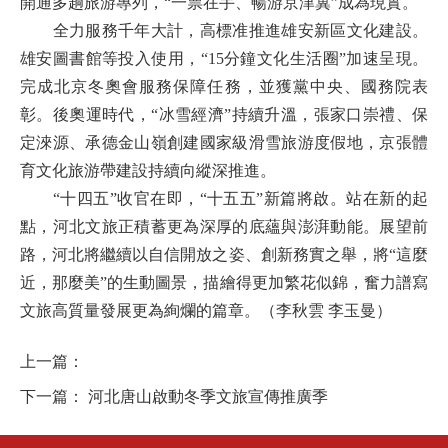
開通多趟旅游專列，“一票在手、暢游京津冀”成為現實。
全力服務千年大計，高標准推進雄安新區文化建設。
雄安圖書館等投入使用，“15分鐘文化生活圈”加速呈現。
完成北京冬奧會服務保障任務，並獲黨中央、國務院表
彰。後奧運時代，“冰雪經濟”持續升溫，張家口崇禮、保
定淶源、承德金山嶺創建國家級滑雪旅游度假地，京張體
育文化旅游帶建設持續向縱深推進。
“十四五”收官在即，“十五五”新篇將啟。站在新的起
點，河北文旅正積蓄更為深厚的底蘊與澎湃動能。展望前
路，河北將繼續以自信開放之姿、創新務實之舉，將“這麼
近，那麼美”的生動圖景，描繪得更加繁花似錦，奮力譜寫
文旅高質量發展更為絢爛的篇章。（李秋雲 李玉曼）
上一篇：
下一篇：
河北唐山啟動冬季文旅宣傳推廣季