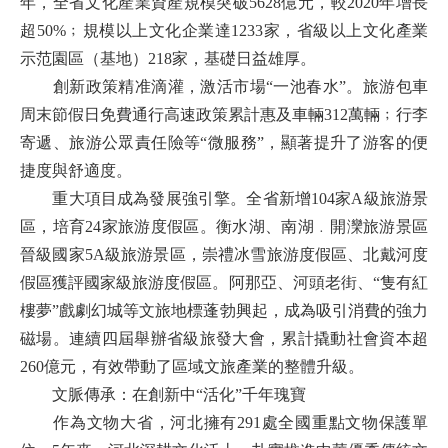
年，全省文化產業資產規模突破5628億元，較2020年增長
超50%﹔規模以上文化企業達1233家，省級以上文化產業
示范園區（基地）218家，基礎日益雄厚。
創新政策精准滴灌，激活市場“一池春水”。旅游包車
周末節假日免費通行高速政策累計惠及車輛312萬輛﹔行李
寄遞、旅游公眾責任險等“微服務”，顯著提升了游客的便
捷度與舒適度。
重大項目成為發展強引擎。全省新增104家A級旅游景
區，培育24家旅游度假區。衡水湖、南湖﹒開灤旅游景區
晉級國家5A級旅游景區，崇禮冰雪旅游度假區、北戴河度
假區獲評國家級旅游度假區。阿那亞、河頭老街、“隻有紅
樓夢”戲劇幻城等文旅地標蓬勃興起，成為吸引消費的強力
磁場。連續四屆舉辦省級旅發大會，累計撬動社會資本超
260億元，有效帶動了區域文旅產業的整體升級。
文脈傳承：在創新中“活化”千年瑰寶
作為文物大省，河北擁有291處全國重點文物保護單