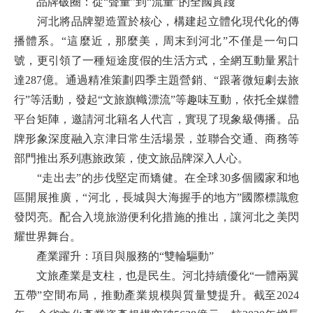
品牌破圈：從“聲量”到“流量”的全國實踐
河北將品牌塑造置於核心，構建起立體化現代化的傳
播體系。“這麼近，那麼美，周末到河北”不僅是一句口
號，更引領了一種短途度假的生活方式，全網互動量累計
達287億。通過精准策劃四季主題營銷、“跟著微短劇去旅
行”等活動，發起“文旅旗幟漂流”等趣味互動，依托全媒體
平台矩陣，邀請河北籍名人代言，實現了現象級傳播。品
牌形象深度融入京津日常生活場景，並聯合交通、商務等
部門推出系列惠旅政策，使文旅品牌深入人心。
“走出去”的步伐堅定而矯健。在全球30多個國家和地
區開展推廣，“河北，長城與大海握手的地方”國際標識愈
發閃亮。配合入境旅游便利化措施的推出，讓河北之美閃
耀世界舞台。
產業躍升：項目與服務的“雙輪驅動”
文旅產業是支柱，也是民生。河北持續優化“一體兩翼
五帶”空間布局，推動產業規模與質量雙提升。截至2024