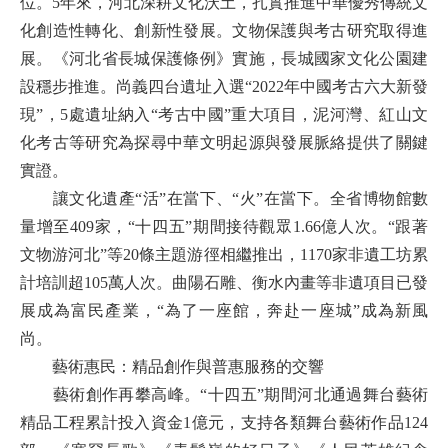
位。5年來，河北深耕文化沃土，扎實推進中華優秀傳統文
化創造性轉化、創新性發展。文物保護與考古研究取得進
展。《河北省長城保護條例》實施，長城國家文化公園建
設穩步推進。尚義四台遺址入選“2022年中國考古六大新發
現”，5處遺址納入“考古中國”重大項目，泥河灣、紅山文
化考古等研究為探尋中華文明起源與發展脈絡提供了關鍵
實證。
讓文化遺產“活”在當下、“火”在當下。全省博物館數
量增至409家，“十四五”期間接待觀眾1.66億人次。“跟著
文物游河北”等20條主題游徑相繼推出，1170家非遺工坊累
計培訓超105萬人次。曲陽石雕、衡水內畫等非遺項目已發
展成為富民產業，“為了一座館，奔赴一座城”成為新風
尚。
藝術惠民：精品創作與普惠服務的交響
藝術創作再攀高峰。“十四五”期間河北通過舞台藝術
精品工程累計投入資金1億元，支持各類舞台藝術作品124