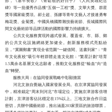
部，《塞罕長歌》《青鬆嶺的好日子》《人民英雄紀念
碑》等一批優秀作品獲“五個一工程”獎、文華大獎、群星
獎等國家級獎項。郝士超、孫娜等青年文藝人才接連勇奪
梅花獎、金菊獎。中國吳橋國際雜技藝術節、長城國際民
間文化藝術節等品牌活動的國際影響力持續擴大。
公共文化服務實現跨越式發展。覆蓋省、市、縣、鄉
的公共文化設施網絡更加健全。創新服務模式亮點紛
呈，“冀圖郵書”實現全省范圍“一鍵借閱、送書到家”﹔“青
年文化夜校”吸引年輕群體走進文化館﹔“繁星計劃”培育
1.5萬余名基層文化志願者，推動文化服務從“輸血”向“造
血”轉變。
服務大局：在協同發展戰略中彰顯擔當
河北文旅自覺融入國家發展全局。在京津冀協同發展
中，精准錨定“周末到河北”市場定位，實施京津游客倍增
計劃，京津游客佔比穩定在15%以上。三地文旅合作日益
密切，共辦中國藝術節，推出涵蓋203家景區的旅游聯票，