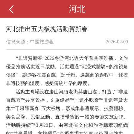
河北
河北推出五大板塊活動賀新春
信息來源：中國旅游報
2026-02-09
“非遺賀新春”2026冬游河北過大年暨共享景播﹒文旅
優品推廣活動近日啟動。活動通過“沉浸式體驗+多維視角
傳播”，讓游客在賞百戲、逛千燈、遇萬商的過程中，觸摸
非遺技藝的溫度，感受傳統年俗的厚度。
活動主會場設在唐山河頭老街與唐山宴，打造了“非遺
百戲秀”“共享景播﹒文旅優品”“非遺小吃薈”“非遺年貨大
集”“千燈耀新春”五大板塊，形成集非遺展示、技藝體驗、
美食品鑒、民俗互動、直播帶貨於一體的春節文旅新IP。
活動將持續至3月20日。由河北省文化和旅游廳牽頭組織
的“共享景播﹒文旅優品”直播專場在河頭老街同步啟動，