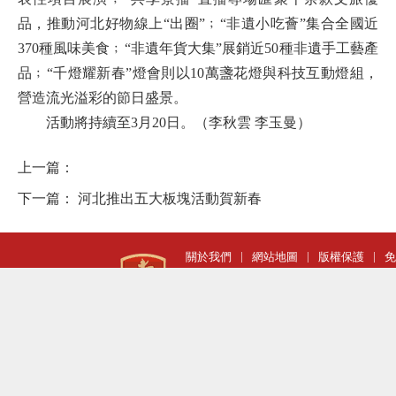
品，推動河北好物線上“出圈”﹔“非遺小吃薈”集合全國近
370種風味美食﹔“非遺年貨大集”展銷近50種非遺手工藝產
品﹔“千燈耀新春”燈會則以10萬盞花燈與科技互動燈組，
營造流光溢彩的節日盛景。
活動將持續至3月20日。（李秋雲 李玉曼）
上一篇：
下一篇：
河北推出五大板塊活動賀新春