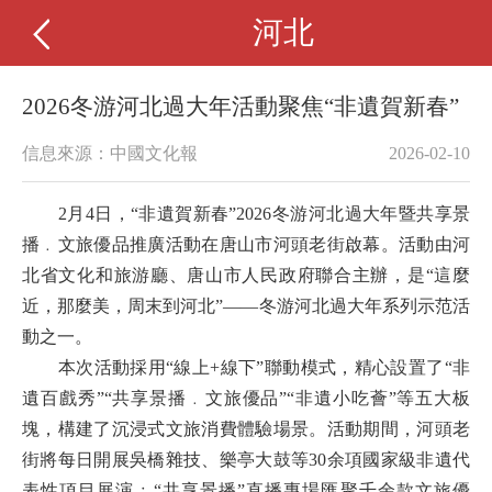
河北
2026冬游河北過大年活動聚焦“非遺賀新春”
信息來源：中國文化報
2026-02-10
2月4日，“非遺賀新春”2026冬游河北過大年暨共享景
播﹒文旅優品推廣活動在唐山市河頭老街啟幕。活動由河
北省文化和旅游廳、唐山市人民政府聯合主辦，是“這麼
近，那麼美，周末到河北”——冬游河北過大年系列示范活
動之一。
本次活動採用“線上+線下”聯動模式，精心設置了“非
遺百戲秀”“共享景播﹒文旅優品”“非遺小吃薈”等五大板
塊，構建了沉浸式文旅消費體驗場景。活動期間，河頭老
街將每日開展吳橋雜技、樂亭大鼓等30余項國家級非遺代
表性項目展演﹔“共享景播”直播專場匯聚千余款文旅優