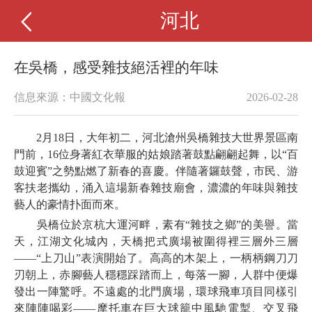
河北
在吳橋，感受雜技絕活裡的年味
信息來源：中國文化報
2026-02-28
2月18日，大年初二，河北滄州吳橋雜技大世界景區南
門前，16位身著紅衣華服的姑娘踏著鼓點翩翩起舞，以“百
鼓迎賓”之勢點燃了新春的喜慶。伴隨著鑼鼓聲，市民、游
客扶老攜幼，涌入這場新春雜技廟會，濃濃的年味與雜技
藝人的豪情扑面而來。
吳橋位於京杭大運河畔，素有“雜技之鄉”的美譽。當
天，江湖文化城內，天橋把式廣場被圍得裡三層外三層
——“上刀山”表演開始了。高高的木架上，一柄柄鋼刀刀
刃朝上，赤腳藝人穩穩踩踏而上，每落一腳，人群中便爆
發出一陣驚呼。不遠處的北門廣場，環球飛車項目同樣引
來陣陣喝彩——摩托車在巨大球籠中風馳電掣、交叉飛