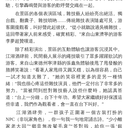
馳，引擎轟鳴聲與游客的歡呼聲交織在一起。
在景區的各個表演區域，雜技藝人紛紛亮出絕活。獨
台戲、翻囊子、雜技嗩吶……傳統雜技表演隨處可見，游
客圍攏觀看，叫好聲此起彼伏。“從小就聽說過吳橋雜技，
這回帶著家人前來感受，確實精彩。”來自山東濟寧的游客
李夢超贊嘆道。
除了精彩演出，景區的互動體驗也讓游客沉浸其中。
江湖酒肆前，民間藝人展示的繩技吸引了眾多躍躍欲試的
游客。來自山東德州寧津縣的張鑫魚體驗後甩了甩發酸的
胳膊笑著說：“看著人家甩得又圓又穩，以為很容易，自己
一試才知道太難了。”她的笑容裡更多的是另一種情
緒：“我也很心疼這些雜技演員，他們一定付出了非常多的
努力。”當被問到想對雜技藝人說些什麼時，她認真答
道：“台上一分鐘，台下十年功。希望大家繼續好好保護這
些非遺，我們作為觀看者，會一直在台下叫好。”
江湖酒肆旁，一群孩子正圍著一個古裝打扮的
NPC（非玩家角色），你一句我一句地背誦古詩。“少小離
家老大回”“鄉音無改鬢毛衰”“答對啦，給你一張‘銀