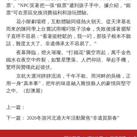
票’。”NPC笑著把一張“銀票”遞到孩子手中。據介紹，“銀
票”可在景區兌換消費福利和游玩體驗。
花小辮劇場裡，互動體驗同樣熱火朝天。從天津慕名
而來的陳同學上台嘗試用嘴叼筷子頂傘，失敗後揉著腮幫
子直呼不容易：“看著挺輕鬆的，我一叼，那筷子根本不聽
話，難度太大了。非遺傳承太不容易了。”
夜幕降臨，燈火璀璨。“打鐵花”騰空而起，萬千金色
鐵水在夜空中炸裂，如繁星墜落。人們仰頭、舉起手機，
驚呼與贊嘆此起彼伏。
京杭大運河靜靜流淌，千年不歇。而河畔的吳橋，正
用一身“真本事”，把年的味道融入雜技藝人的豪情與堅守
之中。（彭澳麗）
上一篇：
下一篇：
2026冬游河北過大年活動聚焦“非遺賀新春”