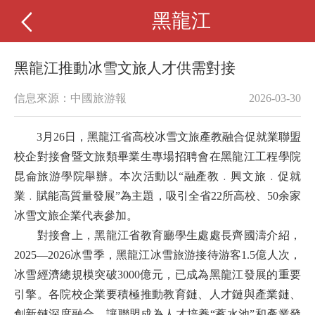
黑龍江
黑龍江推動冰雪文旅人才供需對接
信息來源：中國旅游報
2026-03-30
3月26日，黑龍江省高校冰雪文旅產教融合促就業聯盟
校企對接會暨文旅類畢業生專場招聘會在黑龍江工程學院
昆侖旅游學院舉辦。本次活動以“融產教﹒興文旅﹒促就
業﹒賦能高質量發展”為主題，吸引全省22所高校、50余家
冰雪文旅企業代表參加。
對接會上，黑龍江省教育廳學生處處長齊國濤介紹，
2025—2026冰雪季，黑龍江冰雪旅游接待游客1.5億人次，
冰雪經濟總規模突破3000億元，已成為黑龍江發展的重要
引擎。各院校企業要積極推動教育鏈、人才鏈與產業鏈、
創新鏈深度融合，讓聯盟成為人才培養“蓄水池”和產業發