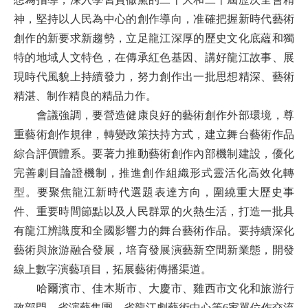
神，堅持以人民為中心的創作導向，准確把握新時代藝術
創作的新要求新趨勢，立足龍江深厚的歷史文化底蘊和獨
特的地域人文特色，在傳承紅色基因、講好龍江故事、展
現時代風貌上持續發力，努力創作出一批思想精深、藝術
精湛、制作精良的精品力作。
會議強調，要營造健康良好的藝術創作外部環境，尊
重藝術創作規律，轉變政策扶持方式，建立舞台藝術作品
綜合評價體系。要著力推動藝術創作內部機制建設，優化
完善劇目論證機制，推進創作組織形式靈活化高效化轉
型。要聚焦龍江新時代選題表達方向，圍繞重大歷史事
件、重要時間節點以及人民群眾的火熱生活，打造一批具
有龍江辨識度和全國影響力的舞台藝術作品。要持續深化
藝術與旅游融合發展，培育發展演藝新空間新業態，開發
線上數字演藝項目，拓展藝術傳播渠道。
哈爾濱市、佳木斯市、大慶市、雞西市文化和旅游行
政部門，省演藝集團、省龍江劇藝術中心等6家單位作交流