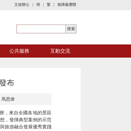
文旅辦公
|
簡
|
繁
|
無障礙瀏覽
公共服務
互動交流
發布
：馬思偉
舉辦，來自全國各地的景區
想，發揮典型案例的示范
與旅游融合發展優秀實踐