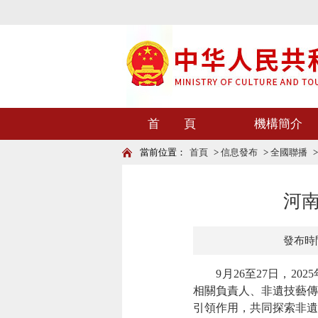
首 頁
機構簡介
當前位置：
首頁
>
信息發布
>
全國聯播
河
發布時間：
9月26至27日，20
相關負責人、非遺技藝傳
引領作用，共同探索非遺