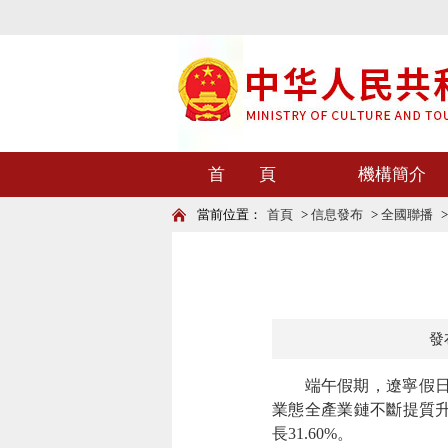
首 頁
機構簡介
當前位置：
首頁
>
信息發布
>
全國聯播
發布
端午假期，遼寧假日
業態全產業鏈不斷提質升
長31.60%。