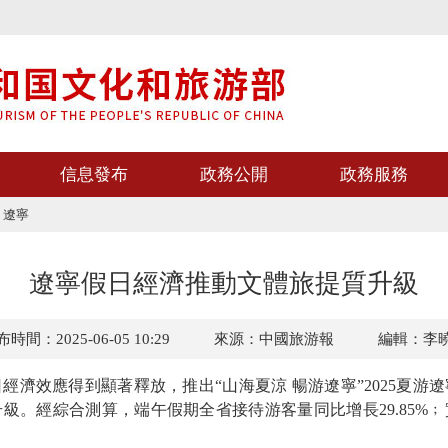
信息發布
政務公開
政務服務
>
遼寧
遼寧假日經濟推動文體旅提質升級
時間：2025-06-05 10:29
來源：中國旅游報
編輯：李
經濟效應得到顯著釋放，推出“山海夏涼 暢游遼寧”2025夏游
級。經綜合測算，端午假期全省接待游客量同比增長29.85%