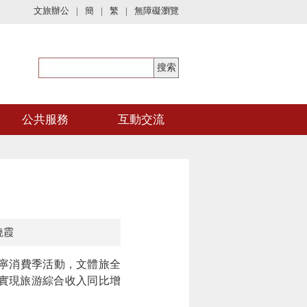
文旅辦公
|
簡
|
繁
|
無障礙瀏覽
公共服務
互動交流
曉霞
遼寧消費季活動，文體旅全
﹔實現旅游綜合收入同比增