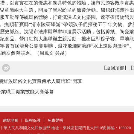
措，以實實在在的優惠和獨具特色的體驗，讓市民游客既享實惠
際兒童節兩大主題，開展了異彩紛呈的節慶活動。盤錦紅海灘推出
服互動等傳統民俗體驗，打造沉浸式文化樂園。遼寧省博物館與
動。撫順新賓縣“清永陵研學游”帶領孩子們探秘五千年文物、
歷史脈絡。沈陽市法庫縣舉辦非遺展示活動，包括剪紙、陶瓷繪
紀念品。營口紅旗大集舉辦主題活動，推出巨型粽子宴、旱地龍
寧省首屆龍舟公開賽舉辦，浪花飛濺間演繹“水上速度與激情”
名跑友參與競逐。（周鳳文 吳越）
【返回頂部】
【
遼寧朝鮮族民俗文化實踐傳承人研培班”開班
行業職工職業技能大賽落幕