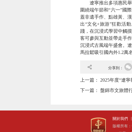
遼寧推出多項惠民舉
圍繞端午節和“六一”國
蓋非遺手作、點雄黃、漢
出“文化+旅游”狂歡活
踐，在沉浸式學習中觸摸
客可參與互動並帶走手作
沉浸式古風端午盛會。遼
馬拉鬆吸引國內外1.2萬
分享到：
上一篇：
2025年度“
下一篇：
盤錦市文旅體