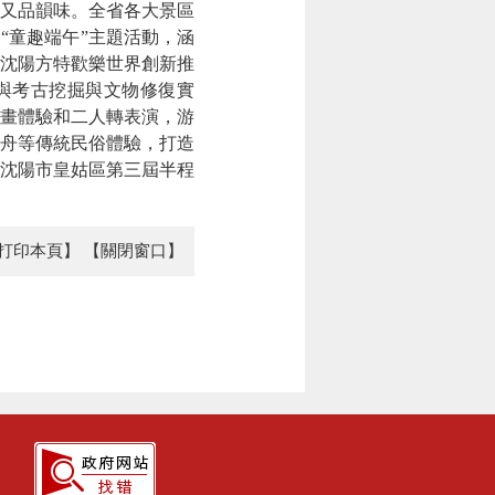
又品韻味。全省各大景區
“童趣端午”主題活動，涵
沈陽方特歡樂世界創新推
參與考古挖掘與文物修復實
畫體驗和二人轉表演，游
舟等傳統民俗體驗，打造
。沈陽市皇姑區第三屆半程
打印本頁】
【關閉窗口】