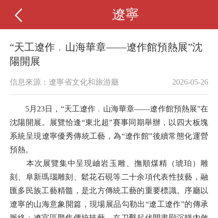
遼寧
“天工遼作﹒山海華章——遼作館預熱展”沈
陽開展
信息來源：遼寧省文化和旅游廳
2026-05-26
5月23日，“天工遼作﹒山海華章——遼作館預熱展”在
沈陽
開展。展覽恰逢
“東北超”賽事同期舉辦，以四大板塊
系統呈現遼寧優秀傳統工藝，為“遼作館”後續常態化運營
預熱。
本次展覽集中呈現岫岩玉雕、撫順煤精（琥珀）雕
刻、阜新瑪瑙雕刻、鬆花石硯等二十余項代表性技藝，融
匯多民族工藝精髓，是北方傳統工藝的重要標識。序廳以
遼寧的山海意象開篇，現場展品勾勒出
“遼工遼作”的傳承
脈絡﹔遼宮區聚焦傳統技藝，在刀鑿起伏間盡顯沉靜內斂