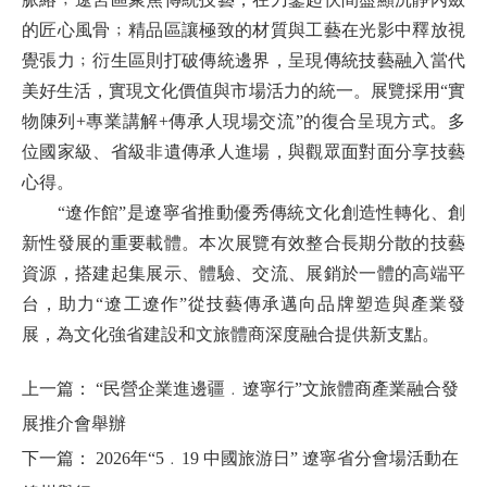
的匠心風骨﹔精品區讓極致的材質與工藝在光影中釋放視
覺張力﹔衍生區則打破傳統邊界，呈現傳統技藝融入當代
美好生活，實現文化價值與市場活力的統一。展覽採用“實
物陳列+專業講解+傳承人現場交流”的復合呈現方式。多
位國家級、省級非遺傳承人進場，與觀眾面對面分享技藝
心得。
“遼作館”是遼寧省推動優秀傳統文化創造性轉化、創
新性發展的重要載體。本次展覽有效整合長期分散的技藝
資源，搭建起集展示、體驗、交流、展銷於一體的高端平
台，助力“遼工遼作”從技藝傳承邁向品牌塑造與產業發
展，為文化強省建設和文旅體商深度融合提供新支點。
上一篇：
“民營企業進邊疆﹒遼寧行”文旅體商產業融合發
展推介會舉辦
下一篇：
2026年“5﹒19 中國旅游日” 遼寧省分會場活動在