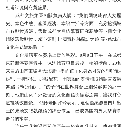
杜甫詩境與商貿盛景。
成都文旅集團相關負責人說：“我們圍繞成都人文歷
史、綠色生態、產業經濟、幸福生活等方面，充分挖掘城
市各點位資源，選取成都大熊貓繁育研究基地等17個文化
體驗活動點位，精心策劃出‘國寶粉絲探訪之旅’等7條城市
文化主題游線路。”
文化展演更在賽場上綻放異彩。8月8日下午，在成都
東部新區賽區救生—泳池體育項目最後一輪頒獎前，20名
來自眉山市東坡區大北街小學的孩子化身為可愛的“陶俑娃
娃”，手持銅鏡、頭戴配花，用靈動的表情和肢體語言表演
舞蹈《執鏡俑》。“孩子們在世界舞台上翩然起舞的那一
刻，他們由內而外散發的文化自信與從容之美，讓我打心
底裡驕傲自豪。”領隊老師許玲表示，這個靈感源自四川出
土的東漢文物執鏡俑的舞台作品，已成為國內外大型賽事
舞台的常客。
這份文化禮遇更延伸至每一位賽事參與者。成都世運