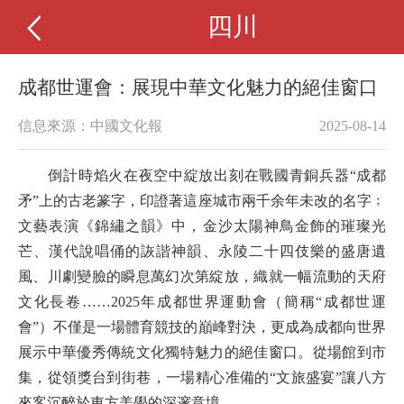
四川
成都世運會：展現中華文化魅力的絕佳窗口
信息來源：中國文化報
2025-08-14
倒計時焰火在夜空中綻放出刻在戰國青銅兵器“成都
矛”上的古老篆字，印證著這座城市兩千余年未改的名字﹔
文藝表演《錦繡之韻》中，金沙太陽神鳥金飾的璀璨光
芒、漢代說唱俑的詼諧神韻、永陵二十四伎樂的盛唐遺
風、川劇變臉的瞬息萬幻次第綻放，織就一幅流動的天府
文化長卷……2025年成都世界運動會（簡稱“成都世運
會”）不僅是一場體育競技的巔峰對決，更成為成都向世界
展示中華優秀傳統文化獨特魅力的絕佳窗口。從場館到市
集，從領獎台到街巷，一場精心准備的“文旅盛宴”讓八方
來客沉醉於東方美學的深邃意境。