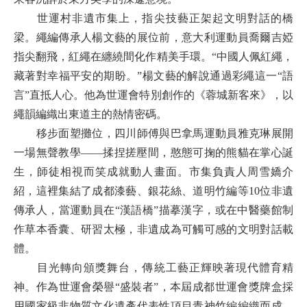
世運村非遺市集上，指尖技藝正架起文明對話的橋
梁。繩編傳承人楊文藝的展位前，意大利運動員喬爾吉婭
指尖翻飛，紅繩在纏繞間化作精美手環。“中國人佩紅繩，
藏著對幸福平安的期盼。”楊文藝的解說通過彩繩這一“語
言”直抵人心。他為世運會特別創作的《蓉城新客來》，以
繩韻編織出東道主的熱情密碼。
移步面塑攤位，四川師傅與巴拿馬運動員雅克琳展開
一場無聲教學——揉捏搓壓間，憨態可掬的熊貓在掌心誕
生，師徒相視而笑成就動人畫面。市集負責人周雪嬌介
紹，這裡集結了成都漆藝、銀花絲、道明竹編等10位非遺
傳承人，當運動員在“漢語橋”描摹漢字，或在中醫藥館制
作草本香囊、研習太極，非遺成為可觸可感的文明對話載
體。
目光轉向頒獎舞台，傳統工藝正輝映著現代體育精
神。作為世運會榮譽“盛裝者”，本屆成都世運會獎牌盒採
用國家級非物質文化遺產代表性項目青神竹編編織而成。