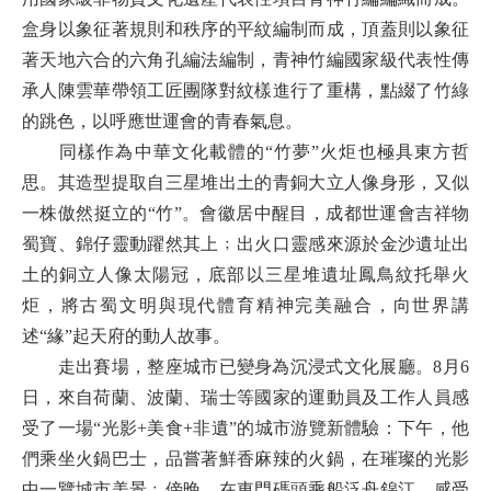
盒身以象征著規則和秩序的平紋編制而成，頂蓋則以象征
著天地六合的六角孔編法編制，青神竹編國家級代表性傳
承人陳雲華帶領工匠團隊對紋樣進行了重構，點綴了竹綠
的跳色，以呼應世運會的青春氣息。
同樣作為中華文化載體的“竹夢”火炬也極具東方哲
思。其造型提取自三星堆出土的青銅大立人像身形，又似
一株傲然挺立的“竹”。會徽居中醒目，成都世運會吉祥物
蜀寶、錦仔靈動躍然其上﹔出火口靈感來源於金沙遺址出
土的銅立人像太陽冠，底部以三星堆遺址鳳鳥紋托舉火
炬，將古蜀文明與現代體育精神完美融合，向世界講
述“緣”起天府的動人故事。
走出賽場，整座城市已變身為沉浸式文化展廳。8月6
日，來自荷蘭、波蘭、瑞士等國家的運動員及工作人員感
受了一場“光影+美食+非遺”的城市游覽新體驗：下午，他
們乘坐火鍋巴士，品嘗著鮮香麻辣的火鍋，在璀璨的光影
中一覽城市美景﹔傍晚，在東門碼頭乘船泛舟錦江，感受