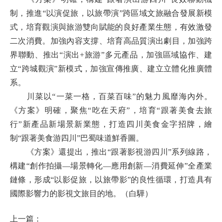
制，推進“以演促旅，以旅帶演”跨區域文旅融合發展新模
式，培育觀演與旅游雙向賦能的良好產業生態，有效激發
二次消費。加強內容支撐、培育高品質演出劇目，加強跨
界聯動、推出“演出+旅游”多元產品，加強區域協作、建
立“跨城觀演”新模式，加強宣傳推廣、建立立體化推廣體
系。
川菜以“一菜一格，百菜百味”的魅力風靡海內外。
《方案》明確，聚焦“吃在天府”，培育“跟著美食去旅
行”新產品新場景新業態，打造四川美食金字招牌，繪
制“跟著美食游四川”巴蜀味道鮮香圖。
《方案》還提出，推出“跟著影視游四川”系列線路，
構建“創作拍攝—場景轉化—應用創新—消費延伸”全產業
鏈條，形成“以影促旅，以旅帶影”的良性循環，打造具有
國際影響力的影視文旅目的地。（白驊）
上一篇：