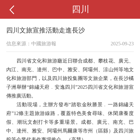
四川
四川文旅宣推活動走進長沙
信息來源：中國旅游報
2025-09-23
四川省文化和旅游廳近日聯合成都、攀枝花、廣元、
內江、南充、達州、巴中、雅安、阿壩州、涼山州等地文
化和旅游部門，以及四川旅投集團等文旅企業，在長沙橘
子洲舉辦“錦繡天府﹒安逸四川”2025四川省文化和旅游宣
傳推廣活動。
活動現場，主辦方發布“踏歌金秋勝景﹒一路錦繡天
府”12條主題旅游線路，覆蓋特色美食尋味、休閑康養度
假、潮玩文創打卡等多重場景。成都、廣元、南充、巴
中、達州、雅安、阿壩州馬爾康等市州（區縣）及四川旅
投等企業代表作專場推介。（高慧）