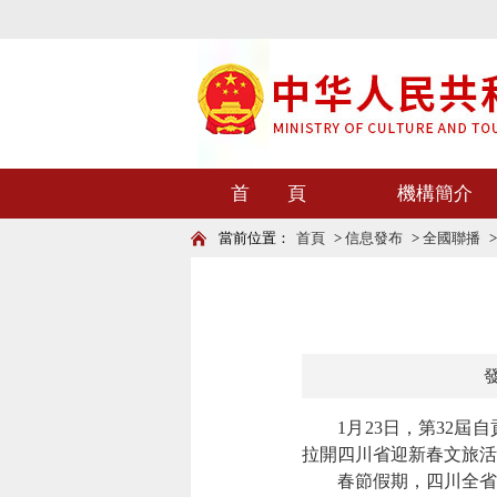
首 頁
機構簡介
當前位置：
首頁
>
信息發布
>
全國聯播
發
1月23日，第32屆自
拉開四川省迎新春文旅活
春節假期，四川全省將舉