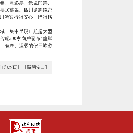
惠券、電影票、景區門票、
門票10萬張。四川還將織密
入川游客行得安心、購得稱
域，集中呈現11組超大型
近200家商戶發布“鹽幫
全、有序、溫馨的假日旅游
打印本頁】
【關閉窗口】