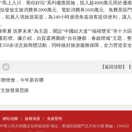
“馬上入川﹒蜀你好玩”系列優惠措施，投入超4000萬元用於優
發放文旅消費券2000萬元、電影消費券1600萬元、免費景區
，拓展入境旅游渠道，為240小時過境免簽游客提供便利，讓
。
夏 筑夢未來”為主題，開設“中國結大道”“福祿雙至”等十大區
非遺彩燈。據介紹，自貢還將圍繞“自在鹽都﹒春啟燈城”主題，整合
展350余項文旅商體活動，同時做好旅游服務保障，全力營造安
【返回頂部】
【
年辦燈會，今年新在哪
5”文旅發展思路