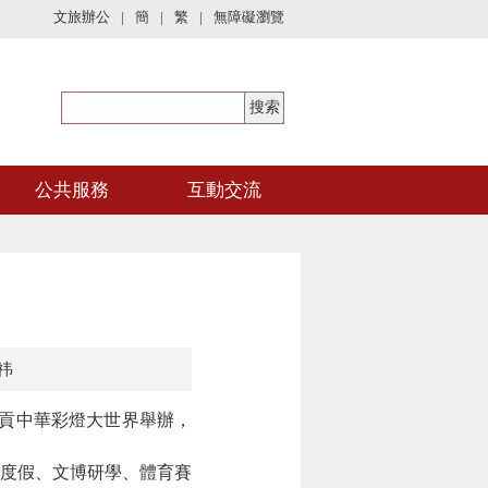
文旅辦公
|
簡
|
繁
|
無障礙瀏覽
公共服務
互動交流
祎
貢中華彩燈大世界舉辦，
度假、文博研學、體育賽