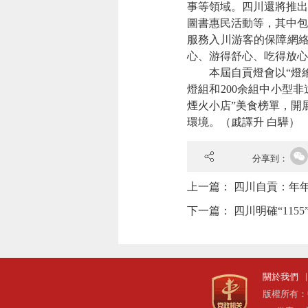
事等領域。四川還將推出
圖書惠民活動等，其中包括
服務入川游客的保障網絡
心、游得舒心、吃得放心
本屆自貢燈會以“燈繪華
燈組和200余組中小型
煙火小店”美食榜單，開
環境。
（戚譯升 白驊）
分享到：
上一篇：
四川自貢：年
下一篇：
四川明確“115