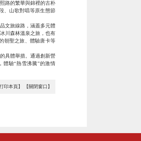
熙路的繁華與錦裡的古朴
段、山歌對唱等原生態節
品文旅線路，涵蓋多元體
冰川森林溫泉之旅，也有
山的朝聖之旅、體驗唐卡等
的具體舉措。通過創新營
體驗“熱雪沸騰”的激情
打印本頁】
【關閉窗口】