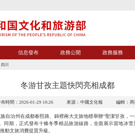
信息發布
政務公開
政務服務
>
四川
冬游甘孜主題快閃亮相成都
布時間：2026-01-29 10:26
來源：中國文化報
編輯：周
自治州在成都春熙路、錦裡兩大文旅地標舉辦“聖潔甘孜，一
動。同期，正式發布十條冬季精品旅游線路，全面展示當地冰雪
推動文旅消費提質升級。