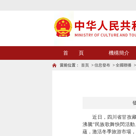
首 頁
機構簡介
當前位置：
首頁
>
信息發布
>
全國聯播
發
近日，四川省甘孜藏族
沸騰”民族歌舞快閃活
蘊，激活冬季旅游市場，