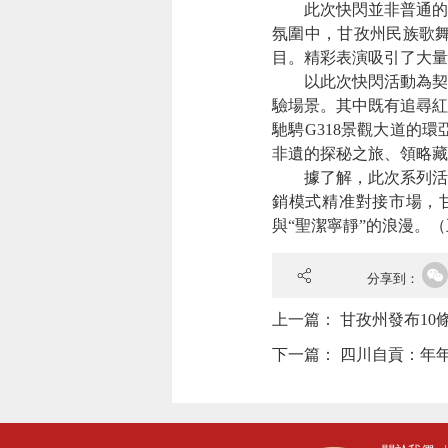
此次快閃並非普通的街
氛圍中，甘孜州民族歌
目。精彩表演吸引了大量
以此次快閃活動為契機
驗場景。其中既有追尋紅
馳騁G318景觀大道的
非遺的探秘之旅、領略藏
據了解，此次系列活動
銷模式精准對接市場，
與“聖潔寧靜”的浪漫。
（
分享到：
上一篇：
甘孜州發布10
下一篇：
四川自貢：年