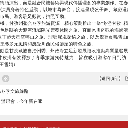
頭演出，而是融合民族藝術與現代傳播理念的專業創作。在春
舞演員身著特色盛裝，以城市為舞台，接連呈現弦子舞、藏戲選
市民、游客駐足觀賞，拍照互動。
，甘孜州整合冬季旅游資源，精心策劃推出十條“冬游甘孜”精
色足跡的大渡河流域陽光康養休閑之旅、直面冰川奇觀的海螺溝
環亞丁藍天星空轉山之旅、理塘秘境探秘之旅，以及攀登貢嘎雪
羌彝多元風情和感受川西民俗節慶的特色之旅。
是甘孜藏族自治州委、州政府立足新發展階段推動高質量發展
甘孜州有效釋放了冬季旅游獨特魅力，旨在吸引游客冬日到訪，
王雪娟）
【返回頂部】
【
條冬季文旅線路
年辦燈會，今年新在哪