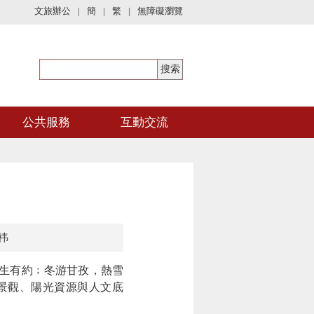
文旅辦公
|
簡
|
繁
|
無障礙瀏覽
公共服務
互動交流
祎
生有約﹔冬游甘孜，熱雪
景觀、陽光資源與人文底