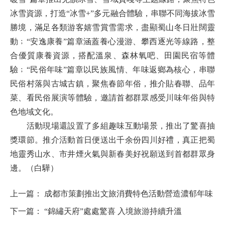
冰雪資源，打造“冰雪+”多元融合體驗，串聯不同海拔冰雪
勝境，滿足各類游客嬉雪賞雪需求，盡顯蜀山冬日壯闊靈
動﹔“安逸康養”篇章涵蓋養心漫游、攀西逐光等線路，整
合優質康養資源，搭配溫泉、森林氧吧、田園民宿等體
驗﹔“民俗年味”篇章以民族風情、年味返鄉為核心，串聯
民俗村落與古城古鎮，聚焦春節年俗，推介貼春聯、品年
菜、看民俗展演等體驗，邀請首都群眾感受川味年俗與特
色地域文化。
活動現場還設置了多組趣味互動場景，推出了驚喜抽
獎環節。推介活動首日便送出千余份四川好禮，真正把蜀
地靈秀山水、市井煙火氣與新春美好祝願送到首都群眾身
邊。（白驊）
上一篇：
成都市策劃推出文旅消費特色活動營造濃郁年味
下一篇：
“錦繡天府”處處驚喜 入境旅游持續升溫