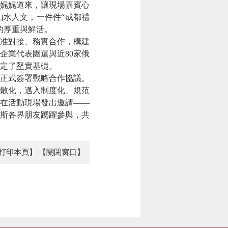
娓娓道來，讓現場嘉賓心
山水人文，一件件“成都禮
的厚重與鮮活。
准對接、務實合作，構建
企業代表團還與近80家俄
定了堅實基礎。
正式簽署戰略合作協議。
散化，邁入制度化、規范
在活動現場發出邀請——
羅斯各界朋友踴躍參與，共
打印本頁】
【關閉窗口】