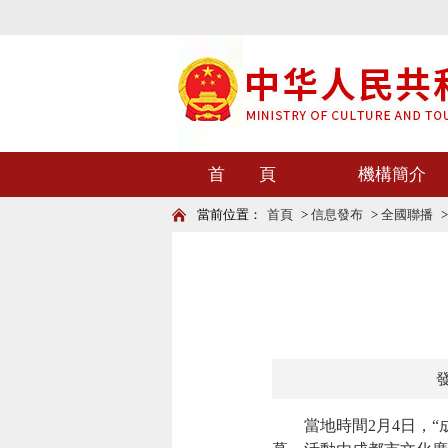
首 頁
機構簡介
當前位置：
首頁
>
信息發布
>
全國聯播
發
當地時間2月4日，“成