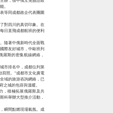
主辦，借中俄互免簽證政
能。
表等同成都政企代表團圍
了對四川的真切印象。在
每日直飛成都航班的便利
。隨著中俄新時代全面戰
國際友好城市，中歐班列
飛俄羅斯的密集航線網絡，
的城市排名中，成都位列第
動寫照。”成都市文化廣電
全域的旅游咨詢網絡，已
天府之城的包容與溫暖。
力，積極拓展俄羅斯及共
莫斯科舉辦大型推介活動，
，瞬間點燃現場氣氛。成