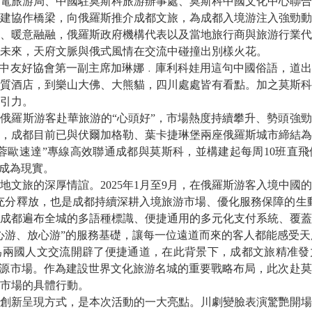
電旅游局、中國駐莫斯科旅游辦事處、莫斯科中國文化中心聯合
建協作橋梁，向俄羅斯推介成都文旅，為成都入境游注入強勁動
暖意融融，俄羅斯政府機構代表以及當地旅行商與旅游行業代
未來，天府文脈與俄式風情在交流中碰撞出別樣火花。
中友好協會第一副主席加琳娜﹒庫利科娃用這句中國俗語，道出
質酒店，到樂山大佛、大熊貓，四川處處皆有看點。加之莫斯科
引力。
羅斯游客赴華旅游的“心頭好”，市場熱度持續攀升、勢頭強勁
，成都目前已與伏爾加格勒、葉卡捷琳堡兩座俄羅斯城市締結為
“蓉歐速達”專線高效聯通成都與莫斯科，並構建起每周10班直
”成為現實。
旅的深厚情誼。2025年1月至9月，在俄羅斯游客入境中國
充分釋放，也是成都持續深耕入境旅游市場、優化服務保障的生
成都遍布全城的多語種標識、便捷通用的多元化支付系統、覆蓋
心游、放心游”的服務基礎，讓每一位遠道而來的客人都能感受
國人文交流開辟了便捷通道，在此背景下，成都文旅精准發
客源市場。作為建設世界文化旅游名城的重要戰略布局，此次赴
市場的具體行動。
新呈現方式，是本次活動的一大亮點。川劇變臉表演驚艷開場