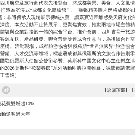
四川航空及旅行商代表先後登台，將成都美景、美食、人文風情
打造為沉浸式“成都文化體驗館”，一張張精美圖片定格成都的
蘊﹔非遺傳承人現場展示傳統技藝，讓嘉賓近距離感受天府文化
度。本次活動不止於展示，更聚焦實效，推動兩地市場主體精
體驗與企業對接於一體的綜合平台。推介會前，四川省骨干旅游
客源互送、產品研發、聯合營銷等達成合作意向，為後續合作奠
橋。活動現場，成都旅游協會與俄羅斯“世界無國界”旅游協會
營銷、人才交流等領域，標志著成都與俄羅斯的文旅合作告別零
國駐俄羅斯大使館公使銜參贊、莫斯科中國文化中心主任封立濤
的2026莫斯科“歡樂春節”系列活動即將拉開帷幕，誠摯邀請俄
王雪娟
）
【返回頂部】
【
花費雙增超10%
場活動邀客過大年