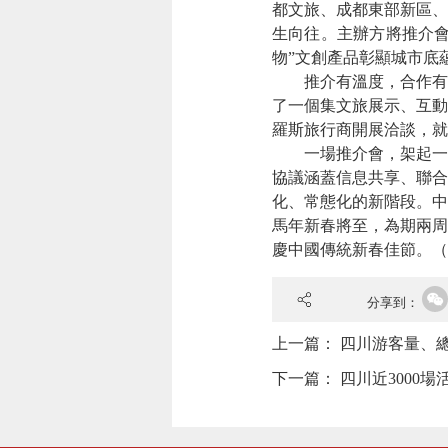
都文旅、成都東部新區、
生向往。主辦方將推介會
物”文創產品彰顯城市底
推介有溫度，合作有深
了一個集文旅展示、互動
羅斯旅行商開展洽談，就
一場推介會，架起一座
協議涵蓋信息共享、聯合
化、常態化的新階段。中
馬年新春將至，為期兩周
慶中國傳統新春佳節。（
分享到：
上一篇：
四川游客量、總
下一篇：
四川近3000