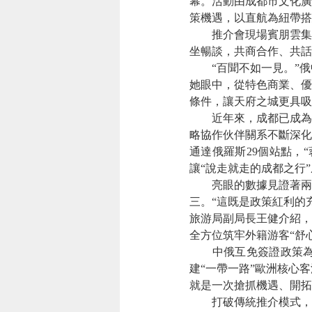
幕。活動由成都市文化廣
策機遇，以直航為紐帶搭
推介會現場賓朋雲集、
坐暢談，共商合作、共話
“百聞不如一見。”俄
她眼中，從特色商業、優
條件，讓天府之城更具吸
近年來，成都已成為俄
略協作伙伴關系不斷深化
通達俄羅斯29個站點，
讓“說走就走的成都之行
亮眼的數據見證著兩地文
三。“這既是政策紅利的
旅游局副局長王健介紹，
全方位筑牢外籍游客“舒
中俄互免簽證政策為兩
建“一帶一路”歐洲核心
就是一次搶抓機遇、開拓
打破傳統推介模式，創