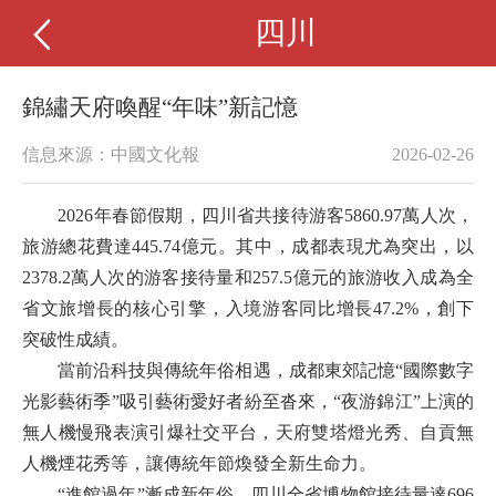
四川
錦繡天府喚醒“年味”新記憶
信息來源：中國文化報
2026-02-26
2026年春節假期，四川省共接待游客5860.97萬人次，
旅游總花費達445.74億元。其中，成都表現尤為突出，以
2378.2萬人次的游客接待量和257.5億元的旅游收入成為全
省文旅增長的核心引擎，入境游客同比增長47.2%，創下
突破性成績。
當前沿科技與傳統年俗相遇，成都東郊記憶“國際數字
光影藝術季”吸引藝術愛好者紛至沓來，“夜游錦江”上演的
無人機慢飛表演引爆社交平台，天府雙塔燈光秀、自貢無
人機煙花秀等，讓傳統年節煥發全新生命力。
“進館過年”漸成新年俗，四川全省博物館接待量達696