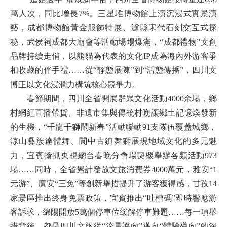
萬人次，同比增長7%。三星堆博物館上演沉浸式實景演
藝，成都博物館黃金服飾特展、瀘縣宋代石刻交互式探
秘，武侯祠成都大廟會等活動場場爆滿，“成都禮物”文創
品牌持續走俏，以熊貓為代表的文化IP成為海內外游客爭
相收藏的伴手禮……從“靜態展陳”到“活態傳播”，四川文
博正以文化浸潤力構筑核心競爭力。
春節期間，四川全省開展群眾文化活動4000余場，鄉
村網紅直播帶貨、非遺市集與傳統村晚讓鄉土記憶煥發新
的生機，“千龍千獅鬧新春”活動聯動91支隊伍覆蓋城鄉，
涼山彝族達體舞、閬中古鎮舞獅展現地域文化的多元魅
力，宜賓搶抓央視總台春晚分會場契機舉辦各類活動973
場……同時，全省累計發放文旅消費券4000萬元，雅安“1
元游”、廣安“三免”等創新舉措提升了游客獲得感，甘孜14
家景區推出終身免票政策，宜賓推出“吐槽碼”即時響應游
客訴求，綿陽開放5萬個停車位緩解停車難題……每一項舉
措背後，都是四川文旅從“流量導向”邁向“體驗導向”的深