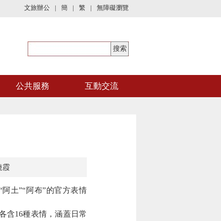
文旅辦公
|
簡
|
繁
|
無障礙瀏覽
公共服務
互動交流
曉霞
土”“阿布”的官方表情
各含16種表情，涵蓋日常