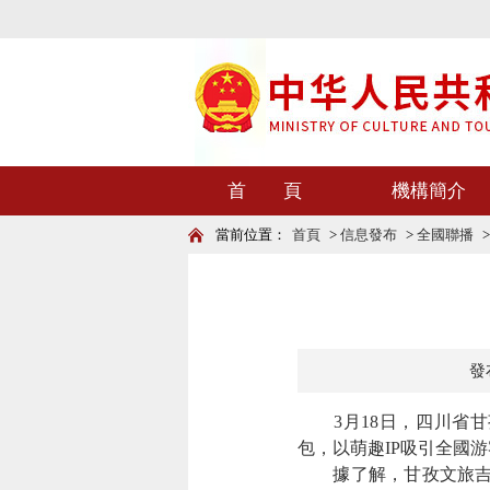
首 頁
機構簡介
當前位置：
首頁
>
信息發布
>
全國聯播
發布
3月18日，四川省甘孜
包，以萌趣IP吸引全國
據了解，甘孜文旅吉祥物