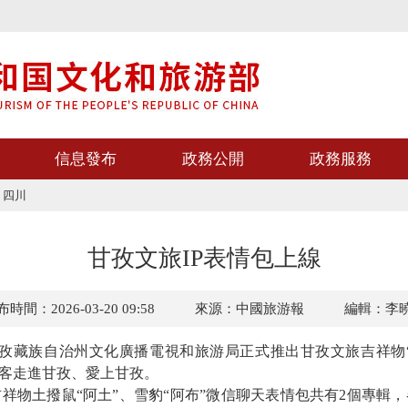
信息發布
政務公開
政務服務
>
四川
甘孜文旅IP表情包上線
時間：2026-03-20 09:58
來源：中國旅游報
編輯：李
藏族自治州文化廣播電視和旅游局正式推出甘孜文旅吉祥物“阿
游客走進甘孜、愛上甘孜。
土撥鼠“阿土”、雪豹“阿布”微信聊天表情包共有2個專輯，