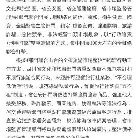
文化和旅游廳、省公安廳、省交通運輸廳、省市場監督管
理局4部門聯合開展，聯動省內網信、商務、衛生健康、國
資、金融監管主管部門，鎖定“虛假宣傳、強迫購物、旅游
詐騙、惡性競爭、非法經營”5類市場亂象，以“行政追責
+刑事打擊”雙重震懾的方式，集中開展100天左右的全鏈條
聯合打擊。
根據4部門聯合出台的全省旅游市場整治“雷霆”行動工
作方案，四川省文化和旅游部門將重點查處不規范簽訂和
不履行旅游合同行為、未經許可經營旅行社業務、“不合理
低價游”行為，規范導游執業行為，督促旅行社落實“五不
租”制度﹔省公安部門將依法打擊強買強賣商品、強迫他人
接受服務、敲詐勒索、商業賄賂、妨礙執法等違法行為﹔
省交通運輸部門將重點打擊無資質經營旅游客運行為，排
查整治旅游客運安全隱患，規范旅游包車備案管理﹔省市
場監督管理部門將重點查處虛假違法旅游廣告，整治價格
違法行為，打擊銷售假冒偽劣商品行為。