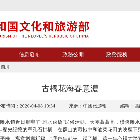
信息發布
政務公開
政務服務
>
四川
古橋花海春意濃
布時間：2026-04-08 10:34
來源：中國旅游報
編輯：張
水鎮近日舉辦了“雎水踩橋”民俗活動。天剛蒙蒙亮，橫跨雎水
余年歷史記憶的單孔石拱橋，在群山的環抱中和油菜花田的映襯下
，寓意增壽祈福。“我每年都來，踩了橋，這一年心裡才踏實。