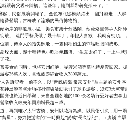
起就跟著父親來踩橋。這些年，輪到我帶著兒孫來了。”
起，民俗展演開場了。金色布龍從橋頭躍出、翻飛游走，人群
輪番登場，古橋成了流動的民俗博物館。
兩岸的非遺展示區、美食市集十分熱鬧。葫蘆烙畫傳承人鄭師
綻放。“這門手藝我做了幾十年了，年輕人喜歡，我就有勁頭。”
前，傳承人的指尖翻飛，一隻栩栩如生的蚱蜢眨眼間成形。
煙火氣，幾十種特色小吃香氣四溢。“生意太好了，一上午就賣
了花。
美食的同時，也將安州紅酥、界牌米酒等當地特產帶回家。據統
客26萬人次，實現旅游綜合收入3800萬元。
告訴記者，前不久，以“青睞綿陽 常來安州”為主題的安州區
花神巡游等40余項鄉村體驗活動吸引了眾多游客，短短3天就帶動
開賽也於近日舉辦，來自全國各地的1000余名騎行愛好者盡享
營業收入較去年同期增長超三成。
，再到雎水太平古橋，安州以花海為媒、以民俗引流，用一場
留量”，努力把游客的“一時興起”變成“長久惦記”。（唐巍 白驊