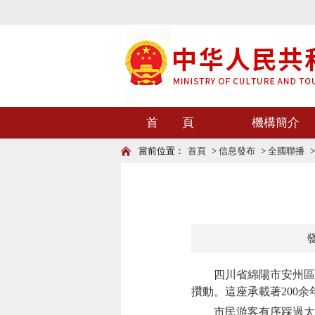
首 頁
機構簡介
當前位置：
首頁
>
信息發布
>
全國聯播
發
四川省綿陽市安州區雎
攢動。這座承載著200
市民游客有序踩過太平橋