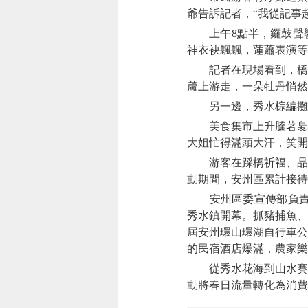
爺告訴記者，“我從記事
上午8點半，鑼鼓聲響
神衣袂飄飄，蓮蕭表演等
記者在現場看到，橋頭
蘆上游走，一朵牡丹悄然
另一邊，秀水棕編攤位
美食集市上升騰著裊裊
大姐忙得滿頭大汗，笑開
游客在踩橋祈福、品嘗
動期間，安州區累計接待游
安州區委宣傳部負責人
秀水鎮開幕。抓豬捕魚、
屆安州環山環湖自行車公
的民宿酒店爆滿，農家樂
從秀水花海到山水賽道
動將春日流量轉化為消費“