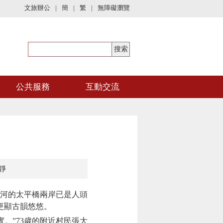
文旅辦公
|
簡
|
繁
|
無障礙瀏覽
公共服務
互動交流
靜
河的太平橋兩岸已是人頭
更顯古韻悠悠。
”73歲的附近村民張大