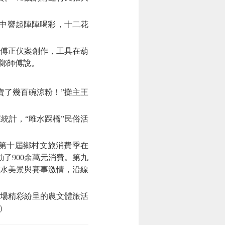
中響起陣陣喝彩，十二花
傅正伏案創作，工具在葫
鄭師傅說。
了幾百碗涼粉！”攤主王
計，“雎水踩橋”民俗活
第十屆鄉村文旅消費季在
了900余萬元消費。第九
山水美景與賽事激情，沿線
場精彩紛呈的農文體旅活
）