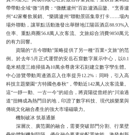
帶帶動全域“微”消費：“微醺瀘州”百款瀘酒品鑒、“烹香瀘
州”42家餐飲展銷、“樂購瀘州”聯動景區集章打卡……場內
場外聯動，讓單點活動激發出舉辦地江陽區酒店88.93%入
住率、重點商圈56.8萬人次客流、文旅綜合消費9850萬元
的有力回響。
資陽的“古今聯動”策略提供了另一種“百業+文旅”的范
例。於去年5月正式運營的安岳石窟數字展示中心，以0.1
毫米精度三維掃描為10萬余尊唐宋石刻建立數字孿生體。
中心游覽帶動周邊酒店入住率提升12.2%﹔同時，引入高
科技主題樂園“方特國色春秋”，帶動近142萬人次客流量。
這“一靜一動、一古一今”的組合，將資陽從曾經的“川渝過
道”扭轉成為熱門目的地，印證了數字科技、現代娛樂業與
傳統文化融合產生的強大市場磁吸力。
機制破冰 筑基通脈
深層次、廣范圍的融合，需要突破部門分割、行業壁
壘的體制機制阻隔，優化融合要素的配置效能，激發創新