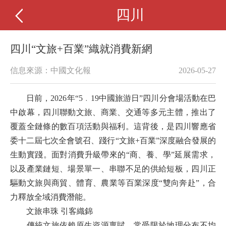
四川
四川“文旅+百業”織就消費新網
信息來源：中國文化報
2026-05-27
日前，2026年“5﹒19中國旅游日”四川分會場活動在巴
中啟幕，四川聯動文旅、商業、交通等多元主體，推出了
覆蓋全鏈條的數百項活動與福利。這背後，是四川響應省
委十二屆七次全會號召、踐行“文旅+百業”深度融合發展的
生動實踐。面對消費升級帶來的“商、養、學”延展需求，
以及產業鏈短、場景單一、串聯不足的供給短板，四川正
驅動文旅與商貿、體育、農業等百業深度“雙向奔赴”，合
力釋放全域消費潛能。
文旅串珠 引客織錦
傳統文旅依賴原生資源稟賦，常受限於地理分布不均