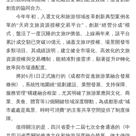
創造的協同合力。
今年年初，入選文化和旅游領域改革創新典型案例名
單的“天府文旅資源授權交易平台”，創新“經營分成”模
式，盤活了一度沉睡的文旅IP價值。上線兩年來，該平台
累計成交額已突破10億元，涵蓋文旅IP授權、場景開發等
多類項目。其成績說明，建立健全市場化、高效化的文旅
資源授權與交易機制，能精准對接需求，顯著提升IP轉化
效率與市場適配度。
將於6月1日正式施行的《成都市促進旅游業融合發展
條例》，系統性地圍繞“規劃建設、業態發展、支持保障、
服務管理”構建融合框架，尤其明確了旅游業應與文化、商
業、美食、體育等12個關鍵領域深度聯動，為成都形成“城
市處處是風景、時時可消費”的主客共享空間提供了制度保
障。
值得關注的是，四川省委十二屆七次全會通過的《中
共四川省委關於推進文化和旅游深度融合發展、做大做強