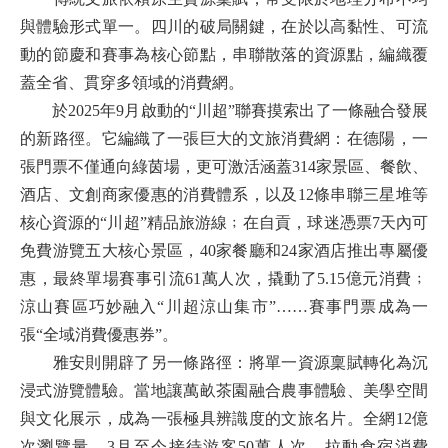
與體驗形式單一。四川的破局關鍵，在於以高黏性、可流
動的節慶和賽事為核心節點，串聯散落的資源點，編織覆
蓋全省、貫穿多領域的消費網。
於2025年9月啟動的“川超”聯賽摸索出了一條融合發展
的新路徑。它編織了一張巨大的文旅消費網：在德陽，一
張門票不僅通向綠茵場，更可激活涵蓋314家景區、餐飲、
酒店、文創商家優惠的消費體系，以及12條串聯三星堆等
核心資源的“川超”精品旅游線﹔在自貢，球迷憑票7天內可
免費游覽五大核心景區，40家餐廳和24家酒店推出專屬優
惠，最終單場賽事引流61萬人次，撬動了5.15億元消費﹔
涼山賽區巧妙融入“川超涼山集市”……賽事門票成為一
張“全域消費優惠券”。
雅安則開辟了另一條路徑：將單一資源稟賦轉化為沉
浸式游覽體驗。當地讓萬畝茶園融合農事體驗、美學空間
與文化展示，成為一張極具辨識度的文旅名片。全網12億
次瀏覽量、3月至今接待游客50萬人次、拉動食宿消費