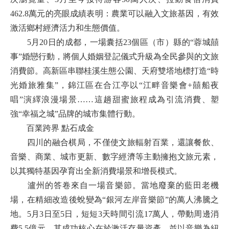
462.8萬元的亮眼成績表明：農業可以融入文旅基因，有效
激活鄉村經濟活力和生態價值。
5月20日的成都，一場囊括23個區（市）縣的“蓉城囍
事”婚戀行動，將個人婚姻登記儀式升級為全民參與的文旅
消費節。高新區串聯桂溪生態公園、天府雙塔地標打造“時
光婚旅雅集”，錦江區在合江亭以“江畔音樂會+囍船夜
唱”演繹浪漫場景……這趟甜蜜旅程成為引流消費、塑
強“幸福之城”品牌的城市集體行動。
百業跨界 點石成金
四川的融合棋局，不僅使文旅輻射百業，還讓餐飲、
音樂、商業、城市更新、數字經濟等主動擁抱文旅元素，
以其獨特基因孕育出全新消費場景和增長模式。
瀘州的答卷來自一場音樂節。當地廢棄的藍田老機
場，在精細改造後蛻變為“銀河左岸音樂節”的萬人沸騰之
地。5月3日至5日，短短3天時間引流17萬人，帶動周邊消
費5.5億元。其成功核心在於激活存量資產，並以音樂為紐