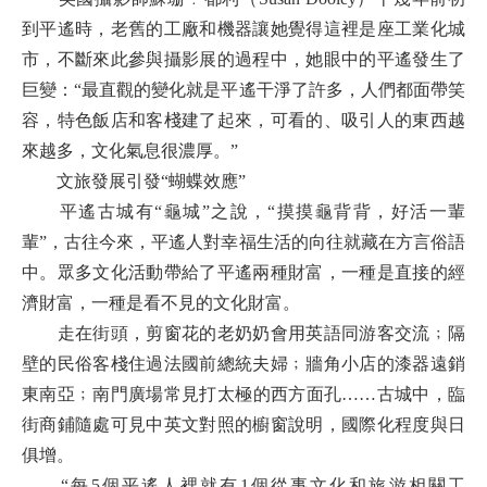
到平遙時，老舊的工廠和機器讓她覺得這裡是座工業化城
市，不斷來此參與攝影展的過程中，她眼中的平遙發生了
巨變：“最直觀的變化就是平遙干淨了許多，人們都面帶笑
容，特色飯店和客棧建了起來，可看的、吸引人的東西越
來越多，文化氣息很濃厚。”
文旅發展引發“蝴蝶效應”
平遙古城有“龜城”之說，“摸摸龜背背，好活一輩
輩”，古往今來，平遙人對幸福生活的向往就藏在方言俗語
中。眾多文化活動帶給了平遙兩種財富，一種是直接的經
濟財富，一種是看不見的文化財富。
走在街頭，剪窗花的老奶奶會用英語同游客交流﹔隔
壁的民俗客棧住過法國前總統夫婦﹔牆角小店的漆器遠銷
東南亞﹔南門廣場常見打太極的西方面孔……古城中，臨
街商鋪隨處可見中英文對照的櫥窗說明，國際化程度與日
俱增。
“每5個平遙人裡就有1個從事文化和旅游相關工