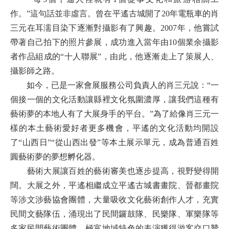
作。”這句話並非虛言。曾在平遙古城開了20年電瓶車的肖
三元在耳濡目染下逐漸對攝影有了興趣。2007年，他嘗試
帶著自己拍下的照片參展，成功進入當年由10個業余攝影
者作品組成的“十人聯展”，由此，他逐漸走上了策展人、
攝影師之路。
如今，已是一家會展服務公司負責人的肖三元說：“一
個接一個的文化活動讓縣裡文化氛圍濃厚，讓我們這種有
藝術夢的本地人有了大展身手的平台。”為了給像肖三元一
樣的本土藝術愛好者更多機會，平遙的文化活動均開設
了“山西日”“從山西出發”等本土展示單元，成為普通百姓
圓藝術夢的夢想孵化器。
藝術大展讓百姓的藝術審美也逐步提高，視野變得開
闊。大展之外，平遙相繼成立平遙古城書畫院、晉都畫院
等涉文涉藝協會團體，大量吸收文化藝術創作人才，充實
民間文藝隊伍，涌現出了民間鑼鼓隊、民樂隊、軍樂隊等
多家民間藝術團體，極富地域特色的表演獲得游客交口贊