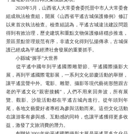
2020年5月，山西省人大常委會委托晉中市人大常委會
組成執法檢查組，開展《山西省平遙古城保護條例》修訂
以來首次執法檢查。檢查組認為，平遙古城違法建設問題
得到有效治理，歷史建筑和重點文物保護修繕穩步推進，
景區景點管理規范有序，非遺文化得到弘揚傳承，古城保
護已經成為平遙經濟社會發展的重要抓手。
小縣城“握手”大世界
從平遙中國年到平遙國際雕塑節、平遙國際攝影大
展，再到平遙國際電影展，一系列文化節慶活動的舉辦，
讓平遙蜚聲中外。電影、雕塑、攝影等現代藝術形態跟古
老的平遙文化“親密接觸”，人們不用來回奔波，所有展
覽、觀影、沙龍活動都在平遙古城內進行。從年頭到年
尾，各地文藝愛好者專程為參與活動而來。這些文化活動
在讓游客有參與感、互動感的同時，也讓平遙獲得更多收
益，激發了文旅消費的潛力。
創辦於2001年的平遙國際攝影大展是平遙眾多文化品