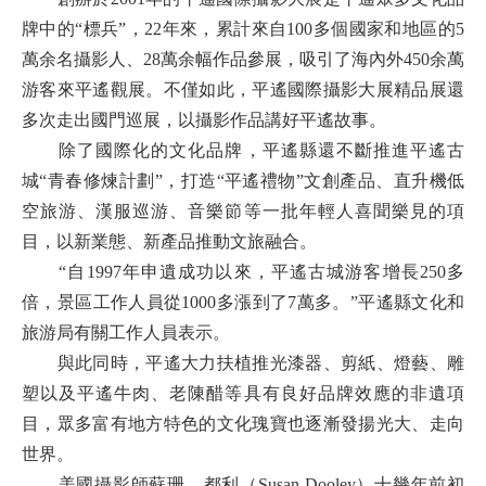
牌中的“標兵”，22年來，累計來自100多個國家和地區的5
萬余名攝影人、28萬余幅作品參展，吸引了海內外450余萬
游客來平遙觀展。不僅如此，平遙國際攝影大展精品展還
多次走出國門巡展，以攝影作品講好平遙故事。
除了國際化的文化品牌，平遙縣還不斷推進平遙古
城“青春修煉計劃”，打造“平遙禮物”文創產品、直升機低
空旅游、漢服巡游、音樂節等一批年輕人喜聞樂見的項
目，以新業態、新產品推動文旅融合。
“自1997年申遺成功以來，平遙古城游客增長250多
倍，景區工作人員從1000多漲到了7萬多。”平遙縣文化和
旅游局有關工作人員表示。
與此同時，平遙大力扶植推光漆器、剪紙、燈藝、雕
塑以及平遙牛肉、老陳醋等具有良好品牌效應的非遺項
目，眾多富有地方特色的文化瑰寶也逐漸發揚光大、走向
世界。
美國攝影師蘇珊﹒都利（Susan Dooley）十幾年前初