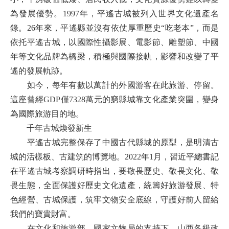
為發展優勢。1997年，平遙古城被列入世界文化遺產名
錄。26年來，平遙縣並沒有依仗厚重歷史“吃老本”，而是
依托平遙古城，以國際性攝影展、電影節、雕塑節、中國
年等文化品牌為橋梁，積極與國際接軌，影響和改變了平
遙的發展軌跡。
如今，每年有數以萬計的外國游客在此旅游、停留。
這座曾經GDP僅7328萬元的窮縣城靠文化產業突圍，變身
為國際旅游目的地。
千年古城煥發新生
平遙古城完整保存了中國古代縣城的原型，是明清古
城的活樣板、古建筑的博覽地。2022年1月，習近平總書記
在平遙古城考察調研時指出，要敬畏歷史、敬畏文化、敬
畏生態，全面保護好歷史文化遺產，統籌好旅游發展、特
色經營、古城保護，筑牢文物安全底線，守護好前人留給
我們的寶貴財富。
在文化和旅游部、國家文物局的支持下，山西各級政