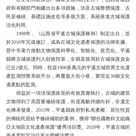
府和有關部門相繼出台多項措施，涉及古城整體保護、古
民居修繕、基礎設施改造等多個方面，系統推進古城保護
活化利用。
1998年，《山西省平遙古城保護條例》制定出台，並
於2018年完成修訂，成為古城文化遺產保護的法律依據。
晉中市著力推動文物保護科學化、智能化、規范化。平遙
縣將古城保護列入財政預算，全縣直接用於古城保護資金
已近2億元。同時，投資1900多萬元的平遙古城世界文化遺
產監測預警系統平台，將覆蓋大街小巷，實現近30個文化
遺產點的監測。
得益於一項項保護政策的有效貫徹執行，古城的建筑
文物得到了高質量修繕保護，街道風貌持續向好，非遺文
化傳承發展。2015年，平遙縣政府對私有產權、居住性質
的傳統民居給予修繕補助的案例，獲得“聯合國教科文組織
亞太地區文化遺產保護”優秀項目獎。2020年，平遙古城的
平遙電影宮項目再次榮獲該獎項。