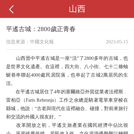
山西
平遙古城：2800歲正青春
信息來源：中國文化報
2023-05-15
山西晉中平遙古城是一座“活”了2800多年的古城，也
是世界文化遺產。在這裡，四大街、八小街、七十二條蚰
蜒巷串聯起4000處民居院落，也串起了古城2萬居民的生
活。
在平遙古城居住了4年的塞爾維亞外貿從業者法裡斯﹒
雷柏亞（Faris Rebronja）工作之余總是騎著電單車穿梭在
縣城，他說：“古老與現代在這裡融合、碰撞，對前來旅行
和交流的外國人很友好。”
改革開放之初，平遙文旅產業在國民經濟中佔比很
小，平房破舊低矮、居民收入低，文化資源優勢難以轉變