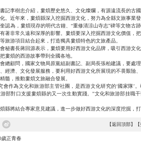
記李樹忠介紹，婁煩歷史悠久、文化燦爛，有源遠流長的古國
化。近年來，婁煩縣深入挖掘西游文化，努力為全縣文旅事業發
認為，婁煩現存的明代古鐘、“重修清涼山寺志”碑等文物古跡
有著非常久遠和深厚的影響。婁煩要深入挖掘西游文化價值，把
等旅游項目結合起來，打造獨具婁煩特色的文旅產品。
秘書長蔣回源表示，婁煩要用好西游文化品牌，吸引西游文化
把婁煩的西游故事帶到全國各地。
總顧問，國家文物局原黨組副書記、副局長張柏建議，要處理
、經濟、文化發展服務，要利用好西游文化所展現的不畏艱險、
精髓，推動婁煩文旅融合發展。
會作為文化和旅游部主管社團，是西游文化研究的‘國家隊’。
游部對口支援婁煩縣的又一次生動實踐。”文化和旅游部挂職干
縣將結合專家意見建議，進一步做好西游文化的深度挖掘，打
【返回頂部】
【
00歲正青春