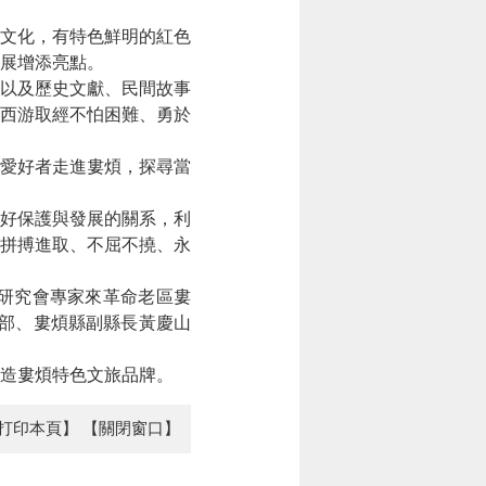
文化，有特色鮮明的紅色
展增添亮點。
以及歷史文獻、民間故事
西游取經不怕困難、勇於
愛好者走進婁煩，探尋當
好保護與發展的關系，利
拼搏進取、不屈不撓、永
研究會專家來革命老區婁
部、婁煩縣副縣長黃慶山
造婁煩特色文旅品牌。
打印本頁】
【關閉窗口】