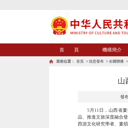
首 頁
機構簡介
當前位置：
首頁
>
信息發布
>
全國聯播
山
發布時
5月11日，山西省婁
品、推進文旅深度融合發
西游文化研究學者、婁煩