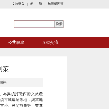
文旅辦公
|
簡
|
繁
|
無障礙瀏覽
公共服務
互動交流
劃策
周祎
，為婁煩打造西游文旅產
煩古城遺址等地，與當地
古跡、民間故事等，並進