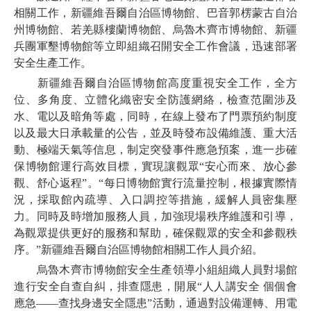
相關工作，新疆維吾爾自治區博物館、巴音郭楞蒙古自治
州博物館、若羌縣樓蘭博物館、烏魯木齊市博物館、新疆
兵團軍墾博物館等立即組織召開安全工作會議，迅速部署
安全生產工作。
新疆維吾爾自治區博物館高度重視安全工作，全方
位、多角度、立體化織密安全防護網絡，檢查范圍涉及
水、電以及暗角等處，同時，在線上發布了門票預約制度
以及最大日承載量的公告，並及時發布設備維護、重大活
動、極端天氣等信息，制定突發事件應急預案，進一步確
保博物館運行高效目標，實現讓觀眾“安心而來、放心參
觀、舒心返程”。“每日博物館實行流量控制，根據實際情
況，採取館內疏導、入口調控等措施，緩解人員密集壓
力。同時及時增加服務人員，加強現場秩序維護和引導，
為觀眾提供更好的服務和幫助，確保觀眾的安全和參觀秩
序。”新疆維吾爾自治區博物館相關工作人員介紹。
烏魯木齊市博物館安全生產領導小組組織人員對場館
進行安全自查自糾，排查隱患，開展“人人講安全 個個會
應急——查找身邊安全隱患”活動，通過對設備運轉、用電