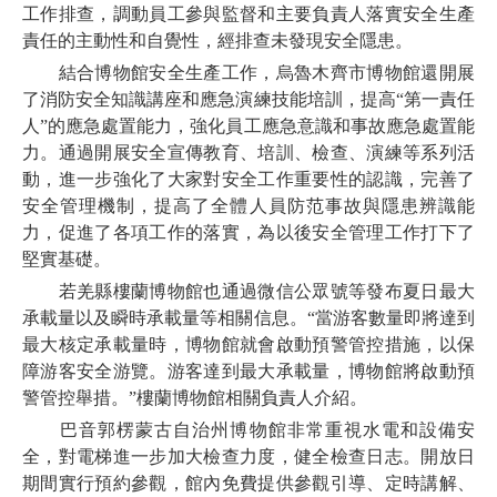
工作排查，調動員工參與監督和主要負責人落實安全生產
責任的主動性和自覺性，經排查未發現安全隱患。
結合博物館安全生產工作，烏魯木齊市博物館還開展
了消防安全知識講座和應急演練技能培訓，提高“第一責任
人”的應急處置能力，強化員工應急意識和事故應急處置能
力。通過開展安全宣傳教育、培訓、檢查、演練等系列活
動，進一步強化了大家對安全工作重要性的認識，完善了
安全管理機制，提高了全體人員防范事故與隱患辨識能
力，促進了各項工作的落實，為以後安全管理工作打下了
堅實基礎。
若羌縣樓蘭博物館也通過微信公眾號等發布夏日最大
承載量以及瞬時承載量等相關信息。“當游客數量即將達到
最大核定承載量時，博物館就會啟動預警管控措施，以保
障游客安全游覽。游客達到最大承載量，博物館將啟動預
警管控舉措。”樓蘭博物館相關負責人介紹。
巴音郭楞蒙古自治州博物館非常重視水電和設備安
全，對電梯進一步加大檢查力度，健全檢查日志。開放日
期間實行預約參觀，館內免費提供參觀引導、定時講解、